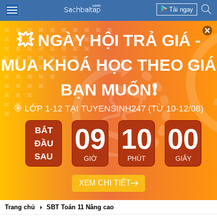
Tải ngay
💥 NGÀY HỘI TRẢ GIÁ -
MUA KHOÁ HỌC THEO GIÁ
BẠN MUỐN❗
🎯 LỚP 1-12 TẠI TUYENSINH247 (TỪ 10-12/08)
09
09
59
BẮT
ĐẦU
SAU
GIỜ
PHÚT
GIÂY
XEM CHI TIẾT
Trang chủ
SBT Toán 11 Nâng cao