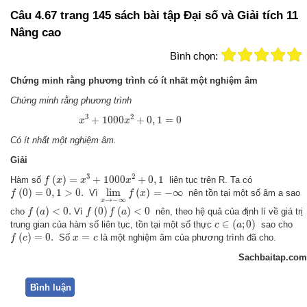
Câu 4.67 trang 145 sách bài tập Đại số và Giải tích 11
Nâng cao
Bình chọn:
Chứng minh rằng phương trình có ít nhất một nghiệm âm
Chứng minh rằng phương trình
x
3
+
1000
x
2
+
0
,
1
=
0
3
2
+
1000
+
0
,
1
=
0
x
x
Có ít nhất một nghiệm âm.
Giải
f
(
x
)
=
x
3
+
1000
x
2
+
0
,
1
3
2
(
)
=
+
1000
+
0
,
1
Hàm số
liên tục trên R. Ta có
f
x
x
x
f
(
0
)
=
0
,
1
>
0.
lim
x
→
−
∞
f
(
x
)
=
−
∞
(
0
)
=
0
,
1
>
0.
lim
(
)
=
−
∞
Vì
nên tồn tại một số âm a sao
f
f
x
→
−
∞
x
f
(
a
)
<
0.
f
(
0
)
f
(
a
)
<
0
(
)
<
0.
(
0
)
(
)
<
0
cho
Vì
nên, theo hệ quả của định lí về giá trị
f
a
f
f
a
c
∈
(
a
;
0
)
∈
(
;
0
)
trung gian của hàm số liên tục, tồn tại một số thực
sao cho
c
a
f
(
c
)
=
0.
x
=
c
(
)
=
0.
=
Số
là một nghiệm âm của phương trình đã cho.
f
c
x
c
Sachbaitap.com
Bình luận