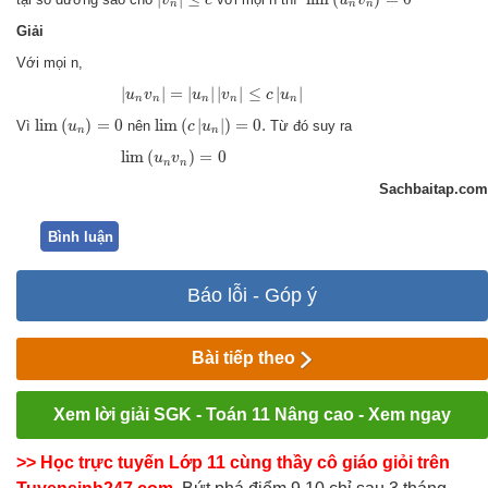
v
c
u
v
n
n
n
Giải
Với mọi n,
|
u
n
v
n
|
=
|
u
n
|
|
v
n
|
≤
c
|
u
n
|
|
|
=
|
|
|
|
≤
|
|
u
v
u
v
c
u
n
n
n
n
n
lim
(
u
n
)
=
0
lim
(
c
|
u
n
|
)
=
0.
lim
(
)
=
0
lim
(
|
|
)
=
0.
Vì
nên
Từ đó suy ra
u
c
u
n
n
lim
(
u
n
v
n
)
=
0
lim
(
)
=
0
u
v
n
n
Sachbaitap.com
Bình luận
Báo lỗi - Góp ý
Bài tiếp theo
Xem lời giải SGK - Toán 11 Nâng cao - Xem ngay
>> Học trực tuyến Lớp 11 cùng thầy cô giáo giỏi trên