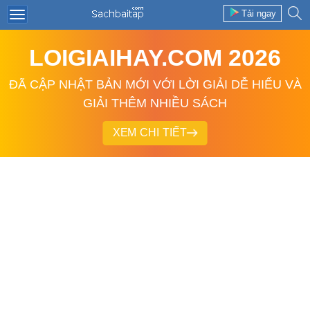
Tải ngay
LOIGIAIHAY.COM 2026
ĐÃ CẬP NHẬT BẢN MỚI VỚI LỜI GIẢI DỄ HIỂU VÀ
GIẢI THÊM NHIỀU SÁCH
XEM CHI TIẾT