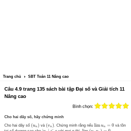
Trang chủ
SBT Toán 11 Nâng cao
Câu 4.9 trang 135 sách bài tập Đại số và Giải tích 11
Nâng cao
Bình chọn:
Cho hai dãy số, hãy chứng minh
(
u
n
)
(
v
n
)
lim
u
n
=
0
(
)
(
)
lim
=
0
Cho hai dãy số
và
. Chứng minh rằng nếu
và tồn
u
v
u
n
n
n
|
v
n
|
≤
c
lim
(
u
n
v
n
)
=
0
|
|
≤
lim
(
)
=
0
tại số dương sao cho
với mọi n thì