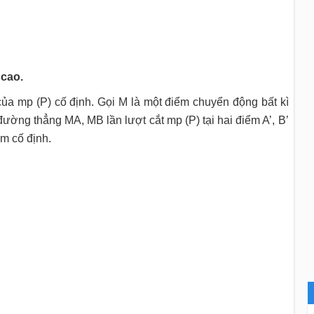
 cao.
của mp (P) cố định. Gọi M là một điểm chuyển động bất kì
ường thẳng MA, MB lần lượt cắt mp (P) tại hai điểm A’, B’
ểm cố định.