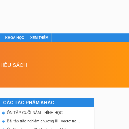
KHOA HỌC
XEM THÊM
NHIỀU SÁCH
CÁC TÁC PHẨM KHÁC
ÔN TẬP CUỐI NĂM - HÌNH HỌC
Bài tập trắc nghiệm chương III. Vectơ trong không gian. Quan hệ vuông góc.