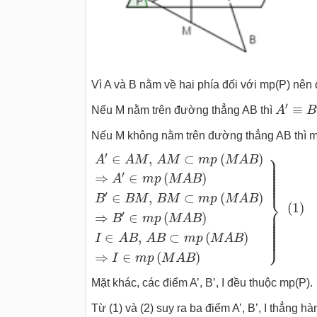
Vì A và B nằm về hai phía đối với mp(P) nên đ
A
′
≡
B
′
≡
′
≡
Nếu M nằm trên đường thẳng AB thì
A
B
Nếu M không nằm trên đường thẳng AB thì 
A
′
∈
A
M
,
A
M
⊂
m
p
(
M
A
B
)
⇒
A
′
∈
m
p
(
M
A
B
⎫
′
∈
,
⊂
(
)
⎪

A
A
M
A
M
m
p
M
A
B
⎪

⎪

⎪

⎪

⎪

⎪

′
⇒
∈
(
)
⎪

A
m
p
M
A
B
⎪

⎪
′
∈
,
⊂
(
)
B
B
M
B
M
m
p
M
A
B
⎬
(
1
)
⎪

⎪

′
⇒
∈
(
)
⎪

B
m
p
M
A
B
⎪

⎪

⎪

⎪

⎪

⎪

∈
,
⊂
(
)
⎭
⎪
I
A
B
A
B
m
p
M
A
B
⇒
∈
(
)
I
m
p
M
A
B
Mặt khác, các điểm A’, B’, I đều thuộc mp(P)
Từ (1) và (2) suy ra ba điểm A’, B’, I thẳng h