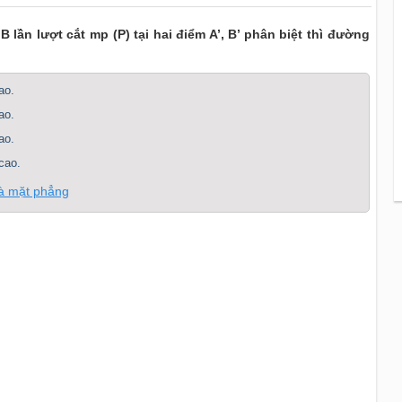
ần lượt cắt mp (P) tại hai điểm A’, B’ phân biệt thì đường
ao.
ao.
ao.
cao.
và mặt phẳng