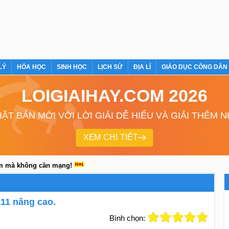
LÝ
HÓA HỌC
SINH HỌC
LỊCH SỬ
ĐỊA LÍ
GIÁO DỤC CÔNG DÂN
LOIGIAIHAY.COM 2026
ẬT BẢN MỚI VỚI LỜI GIẢI DỄ HIỂU VÀ GIẢI THÊM 
XEM CHI TIẾT
em mà không cần mạng!
 11 nâng cao.
Bình chọn: