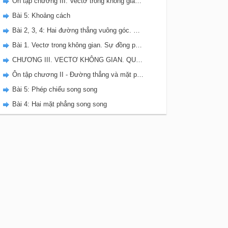
Ôn tập chương III. Vectơ trong không gian. Quan hệ vuông góc
Bài 5: Khoảng cách
Bài 2, 3, 4: Hai đường thẳng vuông góc. Đường thẳng vuông góc với mặt phẳng. Hai mặt phẳng vuông góc
Bài 1. Vectơ trong không gian. Sự đồng phẳng của các vectơ
CHƯƠNG III. VECTƠ KHÔNG GIAN. QUAN HỆ VUÔNG GÓC
Ôn tập chương II - Đường thẳng và mặt phẳng trong không gian. Quan hệ song song
Bài 5: Phép chiếu song song
Bài 4: Hai mặt phẳng song song