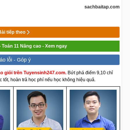
sachbaitap.com
Bài tiếp theo
 - Toán 11 Nâng cao - Xem ngay
áo lỗi - Góp ý
áo giỏi trên Tuyensinh247.com.
Bứt phá điểm 9,10 chỉ
 tốt, hoàn trả học phí nếu học không hiệu quả.