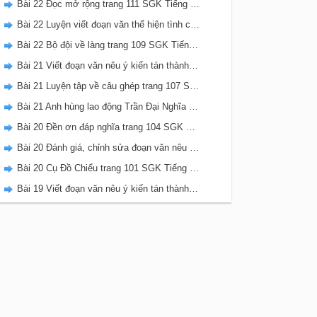
Bài 22 Đọc mở rộng trang 111 SGK Tiếng Việt 5 Kết nối tri thức tập 2
Bài 22 Luyện viết đoạn văn thể hiện tình cảm, cảm xúc về một sự việc trang 111 SGK Tiếng Việt 5 Kết nối tri thức tập 2
Bài 22 Bộ đội về làng trang 109 SGK Tiếng Việt 5 Kết nối tri thức tập 2
Bài 21 Viết đoạn văn nêu ý kiến tán thành một sự việc, hiện tượng (Bài viết số 2) trang 108 SGK Tiếng Việt 5 Kết nối tri thức tập 2
Bài 21 Luyện tập về câu ghép trang 107 SGK Tiếng Việt 5 Kết nối tri thức tập 2
Bài 21 Anh hùng lao động Trần Đại Nghĩa trang 106 SGK Tiếng Việt 5 Kết nối tri thức tập 2
Bài 20 Đền ơn đáp nghĩa trang 104 SGK Tiếng Việt 5 Kết nối tri thức tập 2
Bài 20 Đánh giá, chỉnh sửa đoạn văn nêu ý kiến tán thành một sự vật, hiện tượng trang 103 SGK Tiếng Việt 5 Kết nối tri thức tập 2
p
(
M
A
B
)
⇒
I
∈
m
p
(
M
A
B
)
}
(
1
)
Bài 20 Cụ Đồ Chiểu trang 101 SGK Tiếng Việt 5 Kết nối tri thức tập 2
Bài 19 Viết đoạn văn nêu ý kiến tán thành một sự việc, hiện tượng (Bài viết số 1) trang 100 SGK Tiếng Việt 5 Kết nối tri thức tập 2