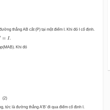
ường thẳng AB cắt (P) tại một điểm I. Khi đó I cố định.
I
.
′
≡
.
I
mp(MAB). Khi đó
)
B
′
∈
B
M
,
B
M
⊂
m
p
(
M
A
B
)
⇒
B
′
∈
m
p
(
M
A
B
)
I
∈
A
B
,
A
B
⊂
m
. (2)
àng, tức là đường thẳng A’B’ đi qua điểm cố định I.