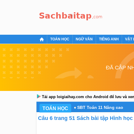
TOÁN HỌC
NGỮ VĂN
TIẾNG ANH
VẬT 
ĐÃ CẬP NH
Tải app loigiaihay.com cho Android để lưu và x
SBT Toán 11 Nâng cao
TOÁN HỌC
Câu 6 trang 51 Sách bài tập Hình học