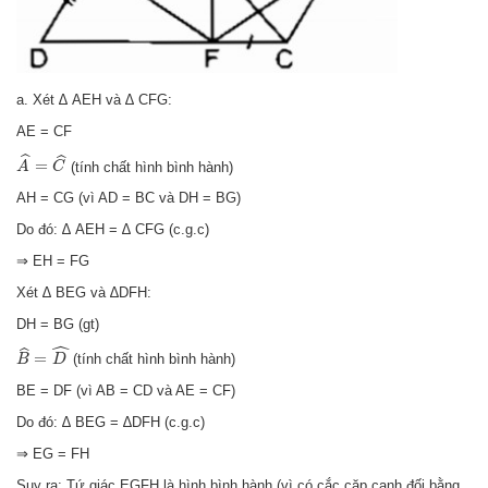
a. Xét ∆ AEH và ∆ CFG:
AE = CF
A
^
=
C
^
ˆ
ˆ
=
(tính chất hình bình hành)
A
C
AH = CG (vì AD = BC và DH = BG)
Do đó: ∆ AEH = ∆ CFG (c.g.c)
⇒ EH = FG
Xét ∆ BEG và ∆DFH:
DH = BG (gt)
B
^
=
D
^
ˆ
ˆ
=
(tính chất hình bình hành)
B
D
BE = DF (vì AB = CD và AE = CF)
Do đó: ∆ BEG = ∆DFH (c.g.c)
⇒ EG = FH
Suy ra: Tứ giác EGFH là hình bình hành (vì có cắc cặp cạnh đối bằng