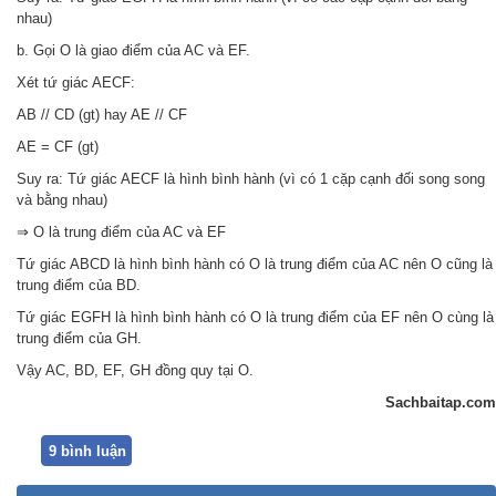
nhau)
b. Gọi O là giao điểm của AC và EF.
Xét tứ giác AECF:
AB // CD (gt) hay AE // CF
AE = CF (gt)
Suy ra: Tứ giác AECF là hình bình hành (vì có 1 cặp cạnh đối song song
và bằng nhau)
⇒ O là trung điểm của AC và EF
Tứ giác ABCD là hình bình hành có O là trung điểm của AC nên O cũng là
trung điểm của BD.
Tứ giác EGFH là hình bình hành có O là trung điểm của EF nên O cùng là
trung điểm của GH.
Vậy AC, BD, EF, GH đồng quy tại O.
Sachbaitap.com
9 bình luận