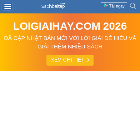
Tải ngay
LOIGIAIHAY.COM 2026
ĐÃ CẬP NHẬT BẢN MỚI VỚI LỜI GIẢI DỄ HIỂU VÀ
GIẢI THÊM NHIỀU SÁCH
XEM CHI TIẾT