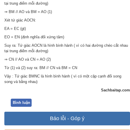
tại trung điểm mỗi đường)
⇒ BM // AO và BM = AO (1)
Xét tứ giác AOCN:
EA = EC (gt)
EO = EN (định nghĩa đối xứng tâm)
Suy ra: Tứ giác AOCN là hình bình hành ( vì có hai đường chéo cắt nhau
tại trung điểm mỗi đường)
⇒ CN // AO và CN = AO (2)
Từ (1) và (2) suy ra: BM // CN và BM = CN
Vậy : Tứ giác BMNC là hình bình hành ( vì có một cặp cạnh đối song
song và bằng nhau)
Sachbaitap.com
Bình luận
Báo lỗi - Góp ý