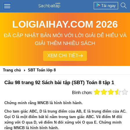
Tải ngay
LOIGIAIHAY.COM 2026
ĐÃ CẬP NHẬT BẢN MỚI VỚI LỜI GIẢI DỄ HIỂU VÀ
GIẢI THÊM NHIỀU SÁCH
XEM CHI TIẾT
Trang chủ
SBT Toán lớp 8
Câu 98 trang 92 Sách bài tập (SBT) Toán 8 tập 1
Bình chọn:
Chứng minh rằng MNCB là hình bình hành.
Cho tam giác ABC, D là trung điểm của AB, E là trung điểm của AC.
Gọi O là một điểm bất kì nằm trong tam giác ABC. Vẽ điểm M đối
xứng với O qua D, vẽ điểm N đối xứng với O qua E. Chứng minh
rằng MNCB là hình bình hành.