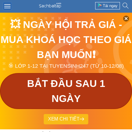
Tải ngay
💥 NGÀY HỘI TRẢ GIÁ -
MUA KHOÁ HỌC THEO GIÁ
BẠN MUỐN❗
🎯 LỚP 1-12 TẠI TUYENSINH247 (TỪ 10-12/08)
BẮT ĐẦU SAU 1
NGÀY
XEM CHI TIẾT