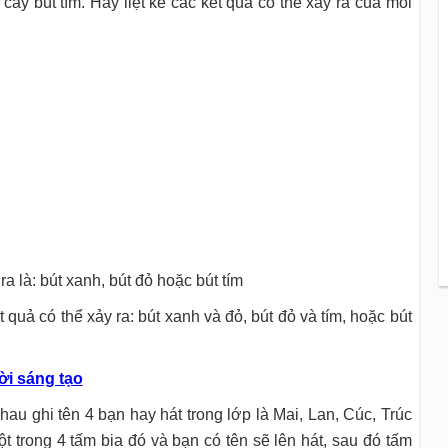
cây bút tím. Hãy liệt kê các kết quả có thể xảy ra của mỗi
ra là: bút xanh, bút đỏ hoặc bút tím
t quả có thể xảy ra: bút xanh và đỏ, bút đỏ và tím, hoặc bút
ời sáng tạo
au ghi tên 4 bạn hay hát trong lớp là Mai, Lan, Cúc, Trúc
t trong 4 tấm bia đó và bạn có tên sẽ lên hát, sau đó tấm