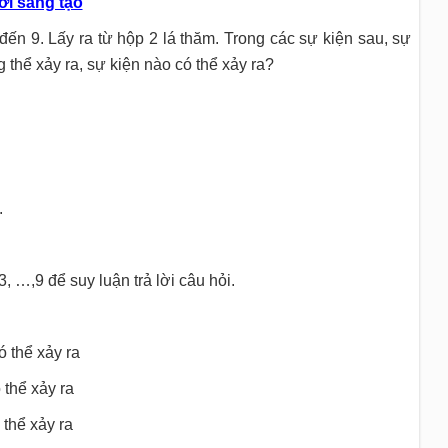
ời sáng tạo
ến 9. Lấy ra từ hộp 2 lá thăm. Trong các sự kiện sau, sự
 thể xảy ra, sự kiện nào có thể xảy ra?
.
3, …,9 để suy luận trả lời câu hỏi.
ó thể xảy ra
 thể xảy ra
 thể xảy ra