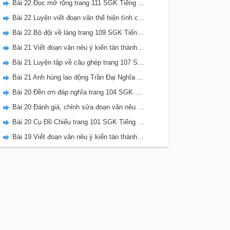
Bài 22 Đọc mở rộng trang 111 SGK Tiếng Việt 5 Kết nối tri thức tập 2
Bài 22 Luyện viết đoạn văn thể hiện tình cảm, cảm xúc về một sự việc trang 111 SGK Tiếng Việt 5 Kết nối tri thức tập 2
Bài 22 Bộ đội về làng trang 109 SGK Tiếng Việt 5 Kết nối tri thức tập 2
Bài 21 Viết đoạn văn nêu ý kiến tán thành một sự việc, hiện tượng (Bài viết số 2) trang 108 SGK Tiếng Việt 5 Kết nối tri thức tập 2
Bài 21 Luyện tập về câu ghép trang 107 SGK Tiếng Việt 5 Kết nối tri thức tập 2
Bài 21 Anh hùng lao động Trần Đại Nghĩa trang 106 SGK Tiếng Việt 5 Kết nối tri thức tập 2
Bài 20 Đền ơn đáp nghĩa trang 104 SGK Tiếng Việt 5 Kết nối tri thức tập 2
Bài 20 Đánh giá, chỉnh sửa đoạn văn nêu ý kiến tán thành một sự vật, hiện tượng trang 103 SGK Tiếng Việt 5 Kết nối tri thức tập 2
Bài 20 Cụ Đồ Chiểu trang 101 SGK Tiếng Việt 5 Kết nối tri thức tập 2
Bài 19 Viết đoạn văn nêu ý kiến tán thành một sự việc, hiện tượng (Bài viết số 1) trang 100 SGK Tiếng Việt 5 Kết nối tri thức tập 2