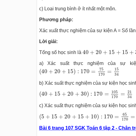
c) Loại trung bình ở ít nhất một môn.
Phương pháp:
Xác xuất thực nghiệm của sự kiện A = Số lần 
Lời giải:
40
+
20
+
15
+
15
+
30
+
1
40
+
20
+
15
+
15
+
Tổng số học sinh là
a) Xác suất thực nghiệm của sự kiệ
(
40
+
20
+
15
)
:
170
=
75
170
=
15
34
75
15
(
40
+
20
+
15
)
:
170
=
=
170
34
b) Xác suất thực nghiệm của sự kiện học sin
(
40
+
15
+
20
+
30
)
:
170
=
105
170
=
21
34
105
21
(
40
+
15
+
20
+
30
)
:
170
=
=
170
34
c) Xác suất thực nghiệm của sự kiện học sinh
(
5
+
15
+
20
+
15
+
10
)
:
170
=
65
170
=
13
34
65
(
5
+
15
+
20
+
15
+
10
)
:
170
=
=
170
Bài 6 trang 107 SGK Toán 6 tập 2 - Chân tr