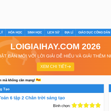
LÝ
HÓA HỌC
SINH HỌC
LỊCH SỬ
ĐỊA LÍ
GIÁO DỤC CÔNG DÂN
LOIGIAIHAY.COM 2026
ẬT BẢN MỚI VỚI LỜI GIẢI DỄ HIỂU VÀ GIẢI THÊM 
XEM CHI TIẾT
em mà không cần mạng!
ng Tạo
 Toán 6 tập 2 Chân trời sáng tạo
Bình chọn: