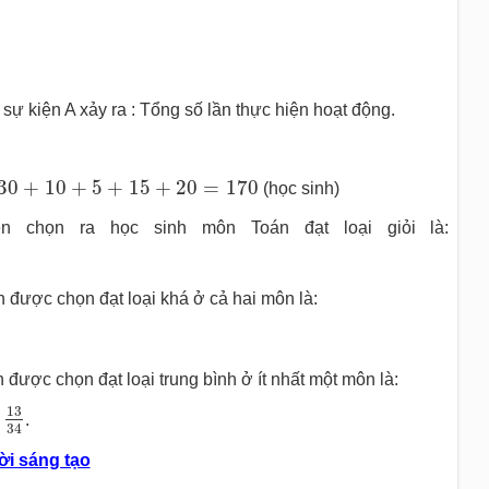
sự kiện A xảy ra : Tổng số lần thực hiện hoạt động.
0
+
5
+
15
+
20
=
170
30
+
10
+
5
+
15
+
20
=
170
(học sinh)
n chọn ra học sinh môn Toán đạt loại giỏi là:
h được chọn đạt loại khá ở cả hai môn là:
 được chọn đạt loại trung bình ở ít nhất một môn là:
13
.
34
ời sáng tạo