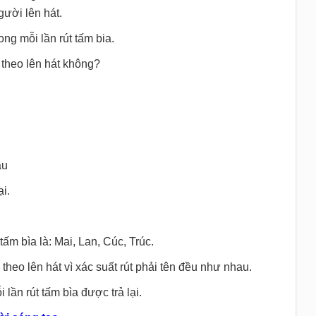
gười lên hát.
ong mỗi lần rút tấm bia.
 theo lên hát không?
au
i.
tấm bìa là: Mai, Lan, Cúc, Trúc.
heo lên hát vì xác suất rút phải tên đều như nhau.
 lần rút tấm bìa được trả lại.