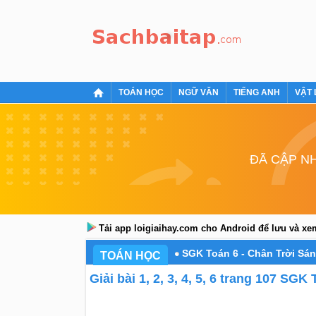
TOÁN HỌC
NGỮ VĂN
TIẾNG ANH
VẬT 
ĐÃ CẬP NH
Tải app loigiaihay.com cho Android để lưu và x
SGK Toán 6 - Chân Trời Sá
TOÁN HỌC
Giải bài 1, 2, 3, 4, 5, 6 trang 107 SGK