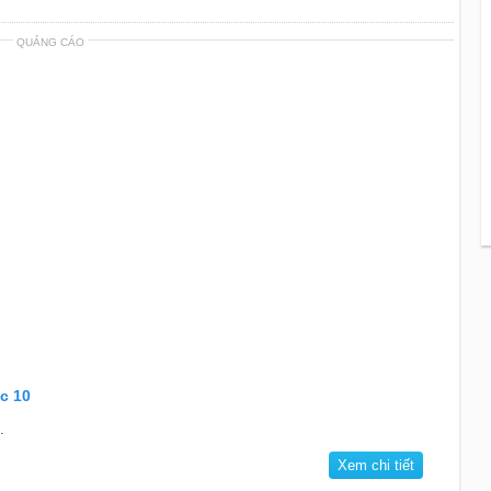
QUẢNG CÁO
c 10
.
Xem chi tiết