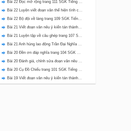
Bài 22 Đọc mở rộng trang 111 SGK Tiếng Việt 5 Kết nối tri thức tập 2
Bài 22 Luyện viết đoạn văn thể hiện tình cảm, cảm xúc về một sự việc trang 111 SGK Tiếng Việt 5 Kết nối tri thức tập 2
Bài 22 Bộ đội về làng trang 109 SGK Tiếng Việt 5 Kết nối tri thức tập 2
Bài 21 Viết đoạn văn nêu ý kiến tán thành một sự việc, hiện tượng (Bài viết số 2) trang 108 SGK Tiếng Việt 5 Kết nối tri thức tập 2
Bài 21 Luyện tập về câu ghép trang 107 SGK Tiếng Việt 5 Kết nối tri thức tập 2
Bài 21 Anh hùng lao động Trần Đại Nghĩa trang 106 SGK Tiếng Việt 5 Kết nối tri thức tập 2
Bài 20 Đền ơn đáp nghĩa trang 104 SGK Tiếng Việt 5 Kết nối tri thức tập 2
Bài 20 Đánh giá, chỉnh sửa đoạn văn nêu ý kiến tán thành một sự vật, hiện tượng trang 103 SGK Tiếng Việt 5 Kết nối tri thức tập 2
Bài 20 Cụ Đồ Chiểu trang 101 SGK Tiếng Việt 5 Kết nối tri thức tập 2
Bài 19 Viết đoạn văn nêu ý kiến tán thành một sự việc, hiện tượng (Bài viết số 1) trang 100 SGK Tiếng Việt 5 Kết nối tri thức tập 2