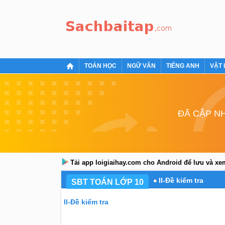
TOÁN HỌC
NGỮ VĂN
TIẾNG ANH
VẬT 
ĐÃ CẬP NH
Tải app loigiaihay.com cho Android để lưu và x
II-Đề kiểm tra
SBT TOÁN LỚP 10
II-Đề kiểm tra