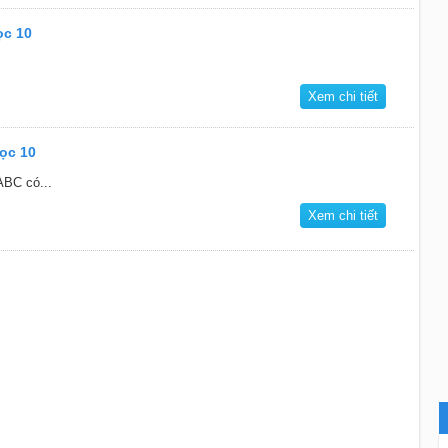
ọc 10
Xem chi tiết
học 10
ABC có...
Xem chi tiết