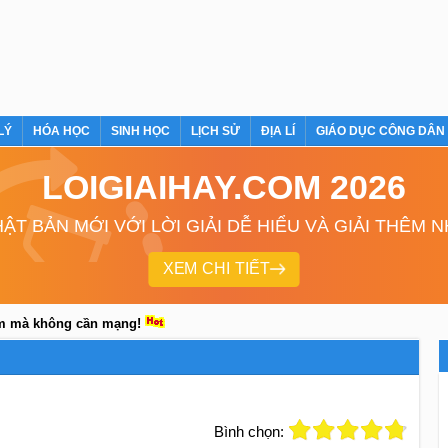
LÝ
HÓA HỌC
SINH HỌC
LỊCH SỬ
ĐỊA LÍ
GIÁO DỤC CÔNG DÂN
LOIGIAIHAY.COM 2026
ẬT BẢN MỚI VỚI LỜI GIẢI DỄ HIỂU VÀ GIẢI THÊM 
XEM CHI TIẾT
em mà không cần mạng!
Bình chọn: