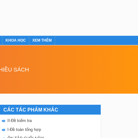
KHOA HỌC
XEM THÊM
NHIỀU SÁCH
CÁC TÁC PHẨM KHÁC
II-Đề kiểm tra
I-Đề toán tổng hợp