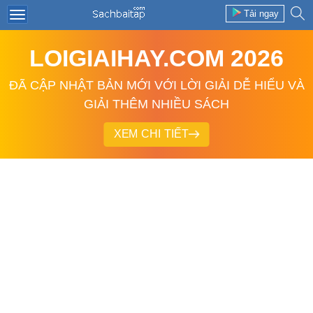
Tải ngay
LOIGIAIHAY.COM 2026
ĐÃ CẬP NHẬT BẢN MỚI VỚI LỜI GIẢI DỄ HIỂU VÀ
GIẢI THÊM NHIỀU SÁCH
XEM CHI TIẾT