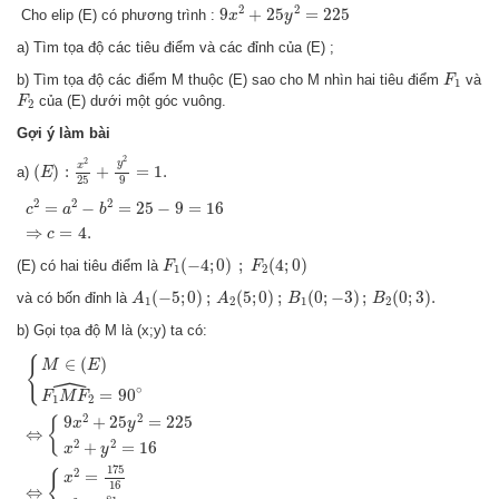
9
x
2
+
25
y
2
=
225
2
2
9
+
25
=
225
Cho elip (E) có phương trình :
x
y
a) Tìm tọa độ các tiêu điểm và các đỉnh của (E) ;
F
1
b) Tìm tọa độ các điểm M thuộc (E) sao cho M nhìn hai tiêu điểm
và
F
1
F
2
của (E) dưới một góc vuông.
F
2
Gợi ý làm bài
(
E
)
:
x
2
25
+
y
2
9
=
1.
2
2
y
x
(
)
:
+
=
1.
a)
E
25
9
c
2
=
a
2
−
b
2
=
25
−
9
=
16
⇒
c
=
4.
2
2
2
=
−
=
25
−
9
=
16
c
a
b
⇒
=
4.
c
F
1
(
−
4
;
0
)
;
F
2
(
4
;
0
)
(
−
4
;
0
)
;
(
4
;
0
)
(E) có hai tiêu điểm là
F
F
1
2
A
1
(
−
5
;
0
)
;
A
2
(
5
;
0
)
;
B
1
(
0
;
−
3
)
;
B
2
(
0
;
3
)
.
(
−
5
;
0
)
;
(
5
;
0
)
;
(
0
;
−
3
)
;
(
0
;
3
)
.
và có bốn đỉnh là
A
A
B
B
1
2
1
2
b) Gọi tọa độ M là (x;y) ta có:
{
M
∈
(
E
)
F
1
M
F
2
^
=
90
∘
⇔
{
9
x
2
+
25
y
2
=
225
x
2
+
y
2
=
16
⇔
{
x
2
=
175
16
y
2
=
∈
(
)
{
M
E
ˆ
∘
=
90
F
M
F
1
2
2
2
9
+
25
=
225
{
x
y
⇔
2
2
+
=
16
x
y
175
2
=
{
x
16
⇔