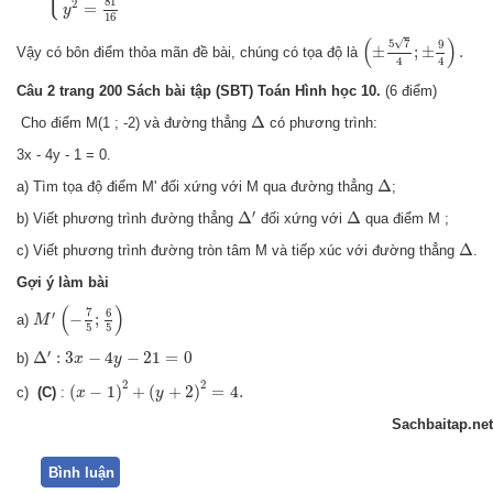
81
2
=
y
16
(
±
5
7
4
;
±
9
4
)
.
(
)
√
5
7
9
±
;
±
.
Vậy có bôn điểm thỏa mãn đề bài, chúng có tọa độ là
4
4
Câu 2 trang 200 Sách bài tập (SBT) Toán Hình học 10.
(6 điểm)
Δ
Δ
Cho điểm M(1 ; -2) và đường thẳng
có phương trình:
3x - 4y - 1 = 0.
Δ
Δ
a) Tìm tọa độ điểm M' đối xứng với M qua đường thẳng
;
Δ
′
Δ
′
Δ
Δ
b) Viết phương trình đường thẳng
đối xứng với
qua điểm M ;
Δ
Δ
c) Viết phương trình đường tròn tâm M và tiếp xúc với đường thẳng
.
Gợi ý làm bài
M
′
(
−
7
5
;
6
5
)
(
)
7
6
′
−
;
a)
M
5
5
Δ
′
:
3
x
−
4
y
−
21
=
0
′
Δ
:
3
−
4
−
21
=
0
b)
x
y
(
x
−
1
)
2
+
(
y
+
2
)
2
=
4.
2
2
(
−
1
)
+
(
+
2
)
=
4.
c)
(C)
:
x
y
Sachbaitap.net
Bình luận