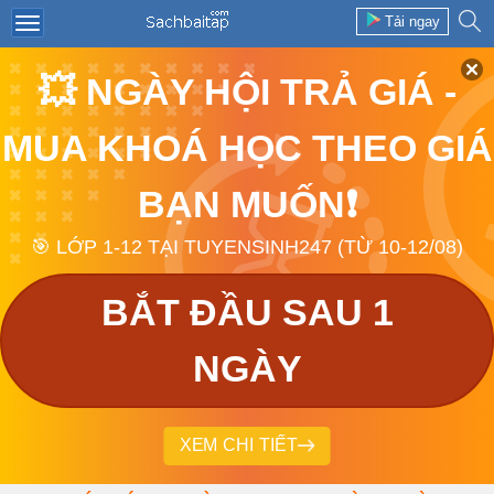
Tải ngay
💥 NGÀY HỘI TRẢ GIÁ -
MUA KHOÁ HỌC THEO GIÁ
BẠN MUỐN❗
🎯 LỚP 1-12 TẠI TUYENSINH247 (TỪ 10-12/08)
BẮT ĐẦU SAU 1
NGÀY
XEM CHI TIẾT