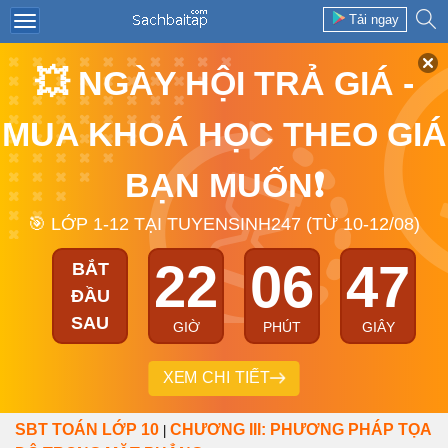
Tải ngay
💥 NGÀY HỘI TRẢ GIÁ -
MUA KHOÁ HỌC THEO GIÁ
BẠN MUỐN❗
🎯 LỚP 1-12 TẠI TUYENSINH247 (TỪ 10-12/08)
22
06
47
BẮT
ĐẦU
SAU
GIỜ
PHÚT
GIÂY
XEM CHI TIẾT
SBT TOÁN LỚP 10
CHƯƠNG III: PHƯƠNG PHÁP TỌA
|