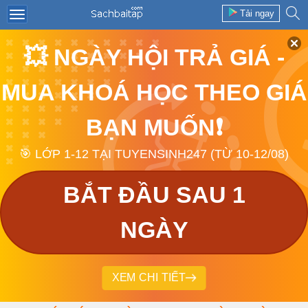
Tải ngay
💥 NGÀY HỘI TRẢ GIÁ -
MUA KHOÁ HỌC THEO GIÁ
BẠN MUỐN❗
🎯 LỚP 1-12 TẠI TUYENSINH247 (TỪ 10-12/08)
BẮT ĐẦU SAU 1
NGÀY
XEM CHI TIẾT