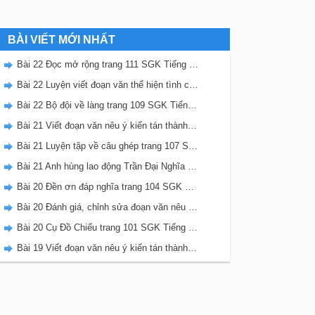
BÀI VIẾT MỚI NHẤT
Bài 22 Đọc mở rộng trang 111 SGK Tiếng Việt 5 Kết nối tri thức tập 2
Bài 22 Luyện viết đoạn văn thể hiện tình cảm, cảm xúc về một sự việc trang 111 SGK Tiếng Việt 5 Kết nối tri thức tập 2
Bài 22 Bộ đội về làng trang 109 SGK Tiếng Việt 5 Kết nối tri thức tập 2
Bài 21 Viết đoạn văn nêu ý kiến tán thành một sự việc, hiện tượng (Bài viết số 2) trang 108 SGK Tiếng Việt 5 Kết nối tri thức tập 2
Bài 21 Luyện tập về câu ghép trang 107 SGK Tiếng Việt 5 Kết nối tri thức tập 2
Bài 21 Anh hùng lao động Trần Đại Nghĩa trang 106 SGK Tiếng Việt 5 Kết nối tri thức tập 2
Bài 20 Đền ơn đáp nghĩa trang 104 SGK Tiếng Việt 5 Kết nối tri thức tập 2
Bài 20 Đánh giá, chỉnh sửa đoạn văn nêu ý kiến tán thành một sự vật, hiện tượng trang 103 SGK Tiếng Việt 5 Kết nối tri thức tập 2
Bài 20 Cụ Đồ Chiểu trang 101 SGK Tiếng Việt 5 Kết nối tri thức tập 2
Bài 19 Viết đoạn văn nêu ý kiến tán thành một sự việc, hiện tượng (Bài viết số 1) trang 100 SGK Tiếng Việt 5 Kết nối tri thức tập 2