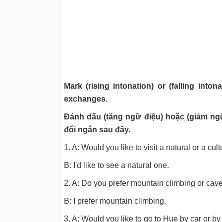
Mark (rising intonation) or (falling into
exchanges.
Đánh dấu (tăng ngữ điệu) hoặc (giảm ngữ
đổi ngắn sau đây.
1. A: Would you like to visit a natural or a cult
B: I'd like to see a natural one.
2. A: Do you prefer mountain climbing or cav
B: I prefer mountain climbing.
3. A: Would you like to go to Hue by car or by 