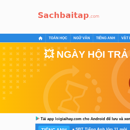
TOÁN HỌC
NGỮ VĂN
TIẾNG ANH
VẬT 
💥 NGÀY HỘI TRẢ
Tải app loigiaihay.com cho Android để lưu và x
SBT Tiếng Anh lớp 11 mới