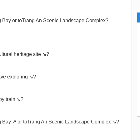
ng Bay or toTrang An Scenic Landscape Complex?
ultural heritage site ↘?
ave exploring ↘?
by train ↘?
ong Bay ↗ or toTrang An Scenic Landscape Complex ↘?