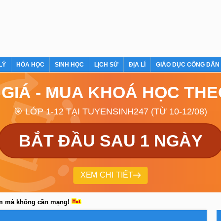
LÝ
HÓA HỌC
SINH HỌC
LỊCH SỬ
ĐỊA LÍ
GIÁO DỤC CÔNG DÂN
 GIÁ - MUA KHOÁ HỌC TH
🎯 LỚP 1-12 TẠI TUYENSINH247 (TỪ 10-12/08)
BẮT ĐẦU SAU 1 NGÀY
XEM CHI TIẾT
em mà không cần mạng!