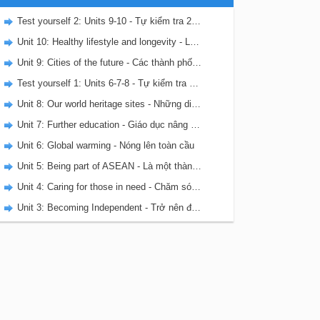
Test yourself 2: Units 9-10 - Tự kiểm tra 2 - SBT Tiếng Anh 11
Unit 10: Healthy lifestyle and longevity - Lối sống lành mạnh và tuổi thọ
Unit 9: Cities of the future - Các thành phố của tương lai
Test yourself 1: Units 6-7-8 - Tự kiểm tra 1 - SBT Tiếng Anh 11
Unit 8: Our world heritage sites - Những di sản thế giới của chúng ta
Unit 7: Further education - Giáo dục nâng cao
Unit 6: Global warming - Nóng lên toàn cầu
Unit 5: Being part of ASEAN - Là một thành viên của ASEAN
Unit 4: Caring for those in need - Chăm sóc cho những người cần giúp đỡ
Unit 3: Becoming Independent - Trở nên độc lập