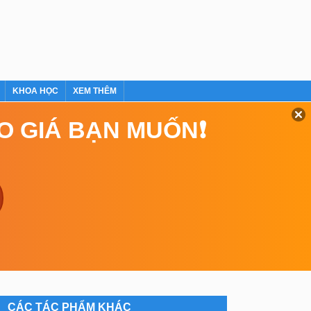
KHOA HỌC
XEM THÊM
EO GIÁ BẠN MUỐN❗
CÁC TÁC PHẨM KHÁC