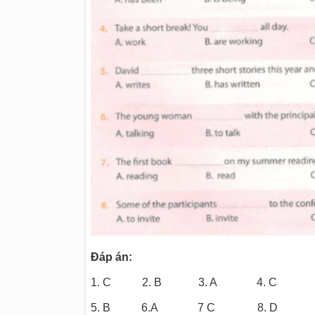
Đáp án:
1. C 2. B
3. A 4. C
5. B 6.A
7 C 8. D