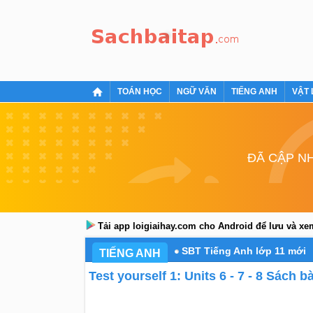
TOÁN HỌC
NGỮ VĂN
TIẾNG ANH
VẬT 
ĐÃ CẬP NH
Tải app loigiaihay.com cho Android để lưu và x
SBT Tiếng Anh lớp 11 mới
TIẾNG ANH
Test yourself 1: Units 6 - 7 - 8 Sách 