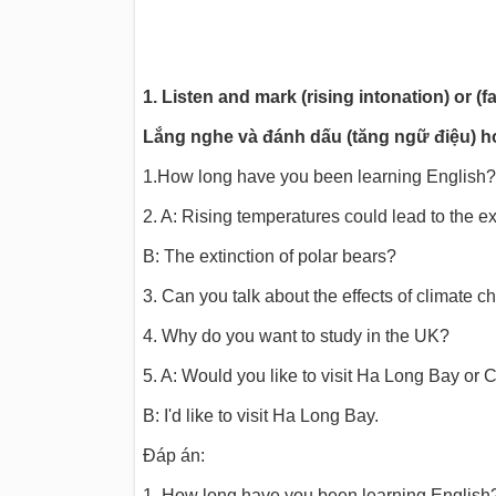
1. Listen and mark (rising intonation) or (fa
Lắng nghe và đánh dấu (tăng ngữ điệu) ho
1.How long have you been learning English?
2. A: Rising temperatures could lead to the ex
B: The extinction of polar bears?
3. Can you talk about the effects of climate 
4. Why do you want to study in the UK?
5. A: Would you like to visit Ha Long Bay or
B: I'd like to visit Ha Long Bay.
Đáp án:
1. How long have you been learning English