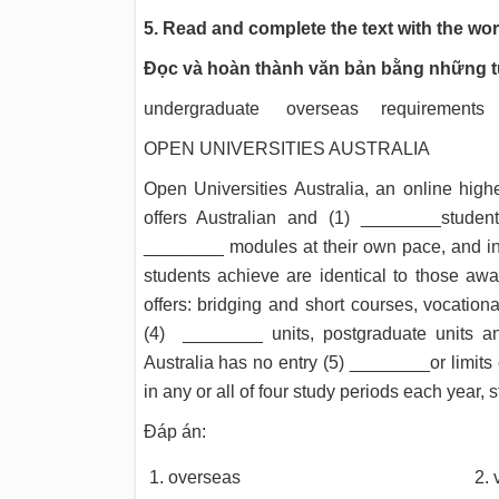
5. Read and complete the text with the wo
Đọc và hoàn thành văn bản bằng những t
undergraduate overseas requirements qu
OPEN UNIVERSITIES AUSTRALIA
Open Universities Australia, an online highe
offers Australian and (1) ________studen
________ modules at their own pace, and in
students achieve are identical to those aw
offers: bridging and short courses, vocation
(4) ________ units, postgraduate units an
Australia has no entry (5) ________or limits o
in any or all of four study periods each year
Đáp án:
1. overseas
2. 