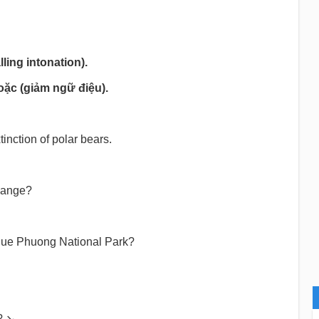
lling intonation).
ặc (giảm ngữ điệu).
tinction of polar bears.
change?
 Cue Phuong National Park?
? ↘