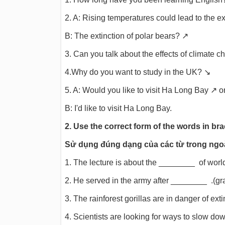
2. A: Rising temperatures could lead to the ex
B: The extinction of polar bears? ↗
3. Can you talk about the effects of climate 
4.Why do you want to study in the UK? ↘
5. A: Would you like to visit Ha Long Bay ↗
B: I'd like to visit Ha Long Bay.
2. Use the correct form of the words in br
Sử dụng đúng dạng của các từ trong ngo
1. The lecture is about the ________ of world
2. He served in the army after ________ .(gr
3. The rainforest gorillas are in danger of e
4. Scientists are looking for ways to slow d