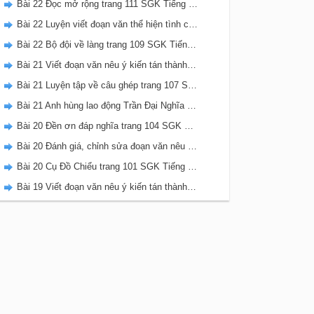
Bài 22 Đọc mở rộng trang 111 SGK Tiếng Việt 5 Kết nối tri thức tập 2
Bài 22 Luyện viết đoạn văn thể hiện tình cảm, cảm xúc về một sự việc trang 111 SGK Tiếng Việt 5 Kết nối tri thức tập 2
Bài 22 Bộ đội về làng trang 109 SGK Tiếng Việt 5 Kết nối tri thức tập 2
Bài 21 Viết đoạn văn nêu ý kiến tán thành một sự việc, hiện tượng (Bài viết số 2) trang 108 SGK Tiếng Việt 5 Kết nối tri thức tập 2
Bài 21 Luyện tập về câu ghép trang 107 SGK Tiếng Việt 5 Kết nối tri thức tập 2
Bài 21 Anh hùng lao động Trần Đại Nghĩa trang 106 SGK Tiếng Việt 5 Kết nối tri thức tập 2
Bài 20 Đền ơn đáp nghĩa trang 104 SGK Tiếng Việt 5 Kết nối tri thức tập 2
Bài 20 Đánh giá, chỉnh sửa đoạn văn nêu ý kiến tán thành một sự vật, hiện tượng trang 103 SGK Tiếng Việt 5 Kết nối tri thức tập 2
Bài 20 Cụ Đồ Chiểu trang 101 SGK Tiếng Việt 5 Kết nối tri thức tập 2
Bài 19 Viết đoạn văn nêu ý kiến tán thành một sự việc, hiện tượng (Bài viết số 1) trang 100 SGK Tiếng Việt 5 Kết nối tri thức tập 2