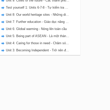
Unit 9: Cities of the future - Các thành phố của tương lai
Test yourself 1: Units 6-7-8 - Tự kiểm tra 1 - SBT Tiếng Anh 11
Unit 8: Our world heritage sites - Những di sản thế giới của chúng ta
Unit 7: Further education - Giáo dục nâng cao
Unit 6: Global warming - Nóng lên toàn cầu
Unit 5: Being part of ASEAN - Là một thành viên của ASEAN
Unit 4: Caring for those in need - Chăm sóc cho những người cần giúp đỡ
Unit 3: Becoming Independent - Trở nên độc lập