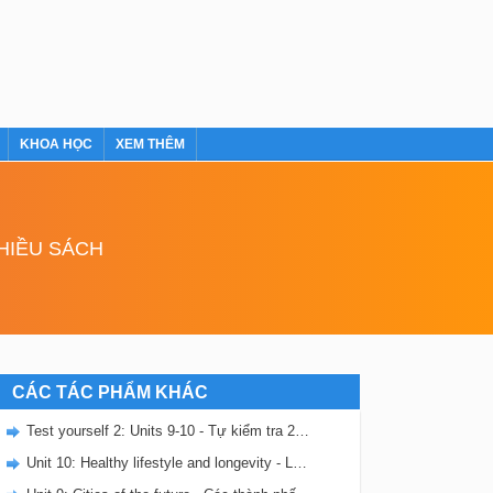
KHOA HỌC
XEM THÊM
NHIỀU SÁCH
CÁC TÁC PHẨM KHÁC
Test yourself 2: Units 9-10 - Tự kiểm tra 2 - SBT Tiếng Anh 11
Unit 10: Healthy lifestyle and longevity - Lối sống lành mạnh và tuổi thọ