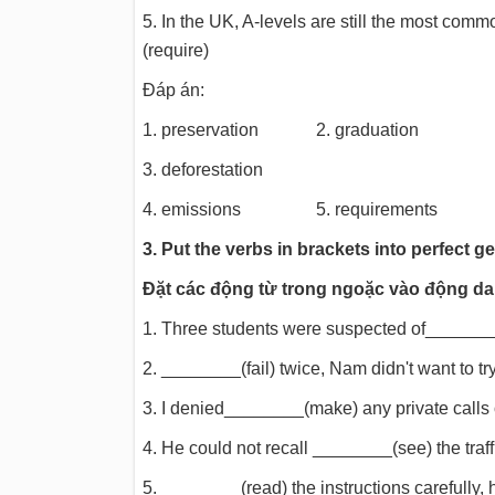
5. In the UK, A-levels are still the most com
(require)
Đáp án:
1. preservation 2. graduation
3. deforestation
4. emissions 5. requirements
3. Put the verbs in brackets into perfect ge
Đặt các động từ trong ngoặc vào động da
1. Three students were suspected of________
2. ________(fail) twice, Nam didn't want to tr
3. I denied________(make) any private calls o
4. He could not recall ________(see) the traff
5. ________(read) the instructions carefully, he