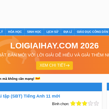
LÝ
HÓA HỌC
SINH HỌC
LỊCH SỬ
ĐỊA LÍ
GIÁO DỤC CÔNG DÂN
LOIGIAIHAY.COM 2026
ẬT BẢN MỚI VỚI LỜI GIẢI DỄ HIỂU VÀ GIẢI THÊM 
XEM CHI TIẾT
em mà không cần mạng!
bài tập (SBT) Tiếng Anh 11 mới
Bình chọn: