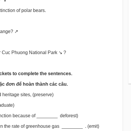
tinction of polar bears.
change? ↗
 or Cuc Phuong National Park ↘ ?
ackets to complete the sentences.
ặc đơn để hoàn thành các câu.
 heritage sites, (preserve)
aduate)
xtinction because of ________ deforest)
own the rate of greenhouse gas ________ . (emit)