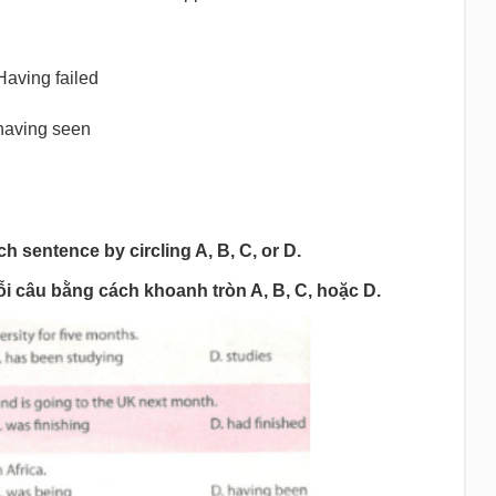
Having failed
having seen
 sentence by circling A, B, C, or D.
ỗi câu bằng cách khoanh tròn A, B, C, hoặc D.