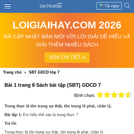
Tải ngay
LOIGIAIHAY.COM 2026
ĐÃ CẬP NHẬT BẢN MỚI VỚI LỜI GIẢI DỄ HIỂU VÀ
GIẢI THÊM NHIỀU SÁCH
XEM CHI TIẾT
Trang chủ
SBT GDCD lớp 7
Bài 1 trang 8 Sách bài tập (SBT) GDCD 7
Bình chọn:
Trung thực là tôn trọng sự thật, tôn trọng lẽ phải, chân lý.
Bài tập 1:
Em hiểu thế nào là trung thực ?
Trả
lời
Trung thực là tôn trọng sự thật, tôn trọng lẽ phải, chân lý