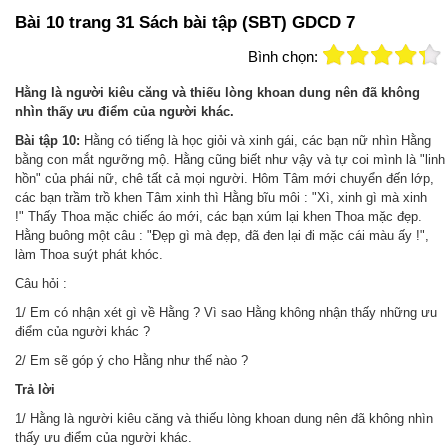
Bài 10 trang 31 Sách bài tập (SBT) GDCD 7
Bình chọn:
Hằng là người kiêu căng và thiếu lòng khoan dung nên đã không
nhìn thấy ưu điểm của người khác.
Bài tập 10:
Hằng có tiếng là học giỏi và xinh gái, các bạn nữ nhìn Hằng
bằng con mắt ngưỡng mộ. Hằng cũng biết như vậy và tự coi mình là "linh
hồn" của phái nữ, chê tất cả mọi người. Hôm Tâm mới chuyển đến lớp,
các bạn trầm trồ khen Tâm xinh thì Hằng bĩu môi : "Xì, xinh gì mà xinh
!" Thấy Thoa mặc chiếc áo mới, các bạn xúm lại khen Thoa mặc đẹp.
Hằng buông một câu : "Đẹp gì mà đẹp, đã đen lại đi mặc cái màu ấy !",
làm Thoa suýt phát khóc.
Câu hỏi :
1/ Em có nhận xét gì về Hằng ? Vì sao Hằng không nhận thấy những ưu
điểm của người khác ?
2/ Em sẽ góp ý cho Hằng như thế nào ?
Trả
lời
1/ Hằng là người kiêu căng và thiếu lòng khoan dung nên đã không nhìn
thấy ưu điểm của người khác.