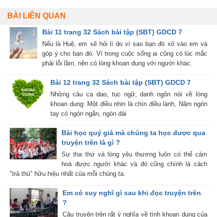
BÀI LIÊN QUAN
Bài 11 trang 32 Sách bài tập (SBT) GDCD 7
Nếu là Huệ, em sẽ hỏi lí do vì sao bạn đó xô vào em và
góp ý cho bạn đó. Vì trong cuộc sống ai cũng có lúc mắc
phải lỗi lầm, nên có lòng khoan dung với người khác.
Bài 12 trang 32 Sách bài tập (SBT) GDCD 7
Những câu ca dao, tục ngữ, danh ngôn nói về lòng
khoan dung: Một điều nhin là chín điều lành, Năm ngón
tay có ngón ngắn, ngón dài
Bài học quý giá mà chúng ta học được qua
truyện trên là gì ?
Sự tha thứ và lòng yêu thương luôn có thể cảm
hoá được người khác và đó cũng chính là cách
"trả thù" hữu hiệu nhất của mỗi chúng ta.
Em có suy nghĩ gì sau khi đọc truyện trên
?
Câu truyện trên rất ý nghĩa về tình khoan dung của