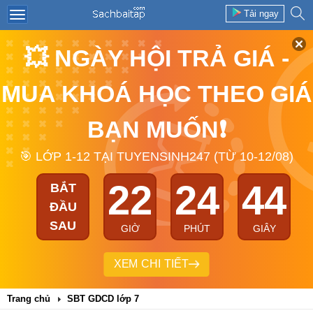
Tải ngay
💥 NGÀY HỘI TRẢ GIÁ -
MUA KHOÁ HỌC THEO GIÁ
BẠN MUỐN❗
🎯 LỚP 1-12 TẠI TUYENSINH247 (TỪ 10-12/08)
22
24
44
BẮT
ĐẦU
SAU
GIỜ
PHÚT
GIÂY
XEM CHI TIẾT
Trang chủ
SBT GDCD lớp 7