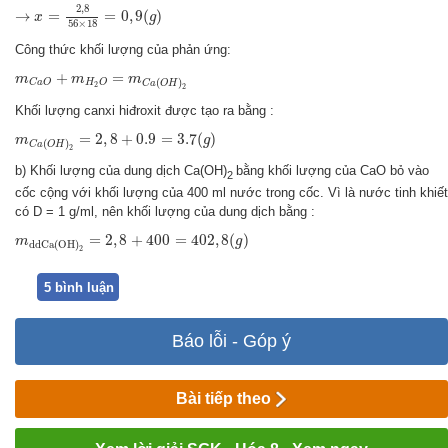
→
x
=
2
,
8
56
×
18
=
0
,
9
(
g
)
2
,
8
→
=
=
0
,
9
(
)
x
g
56
×
18
Công thức khối lượng của phản ứng:
m
C
a
O
+
m
H
2
O
=
m
C
a
(
O
H
)
2
+
=
m
m
m
(
)
C
a
O
H
O
C
a
O
H
2
2
Khối lượng canxi hiđroxit được tạo ra bằng :
m
C
a
(
O
H
)
2
=
2
,
8
+
0.9
=
3.7
(
g
)
=
2
,
8
+
0.9
=
3.7
(
)
m
g
(
)
C
a
O
H
2
b) Khối lượng của dung dịch Ca(OH)
bằng khối lượng của CaO bỏ vào
2
cốc cộng với khối lượng của 400 ml nước trong cốc. Vì là nước tinh khiết
có D = 1 g/ml, nên khối lượng của dung dịch bằng :
m
d
d
C
a
(
O
H
)
2
=
2
,
8
+
400
=
402
,
8
(
g
)
=
2
,
8
+
400
=
402
,
8
(
)
m
g
d
d
C
a
(
O
H
)
2
5 bình luận
Báo lỗi - Góp ý
Bài tiếp theo