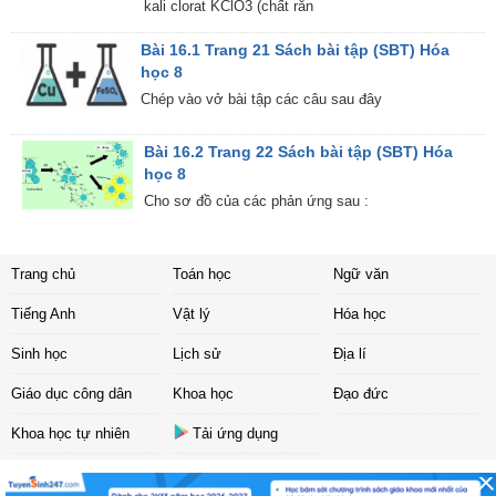
kali clorat KClO3 (chất rắn
Bài 16.1 Trang 21 Sách bài tập (SBT) Hóa
học 8
Chép vào vở bài tập các câu sau đây
Bài 16.2 Trang 22 Sách bài tập (SBT) Hóa
học 8
Cho sơ đồ của các phản ứng sau :
Trang chủ
Toán học
Ngữ văn
Tiếng Anh
Vật lý
Hóa học
Sinh học
Lịch sử
Địa lí
Giáo dục công dân
Khoa học
Đạo đức
Khoa học tự nhiên
Tải ứng dụng
Liên hệ
|
Chính sách