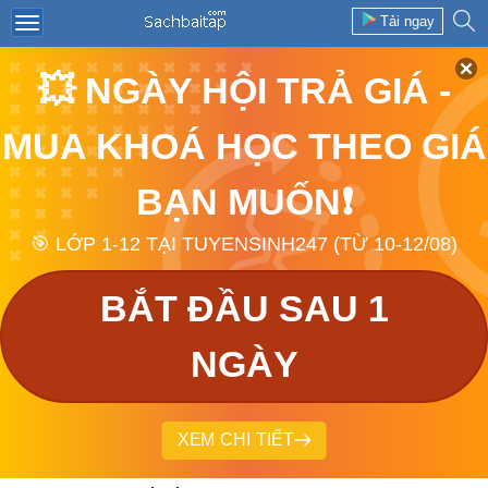
Tải ngay
💥 NGÀY HỘI TRẢ GIÁ -
MUA KHOÁ HỌC THEO GIÁ
BẠN MUỐN❗
🎯 LỚP 1-12 TẠI TUYENSINH247 (TỪ 10-12/08)
BẮT ĐẦU SAU 1
NGÀY
XEM CHI TIẾT