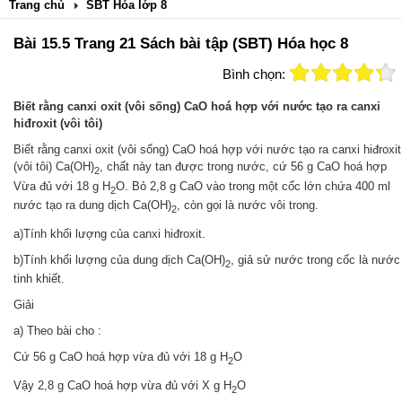
Trang chủ
SBT Hóa lớp 8
Bài 15.5 Trang 21 Sách bài tập (SBT) Hóa học 8
Bình chọn:
Biết rằng canxi oxit (vôi sống) CaO hoá hợp với nước tạo ra canxi
hiđroxit (vôi tôi)
Biết rằng canxi oxit (vôi sống) CaO hoá hợp với nước tạo ra canxi hiđroxit
(vôi tôi) Ca(OH)
, chất này tan được trong nước, cứ 56 g CaO hoá hợp
2
Vừa đủ với 18 g H
O. Bỏ 2,8 g CaO vào trong một cốc lớn chứa 400 ml
2
nước tạo ra dung dịch Ca(OH)
, còn gọi là nước vôi trong.
2
a)Tính khối lượng của canxi hiđroxit.
b)Tính khối lượng của dung dịch Ca(OH)
, giả sử nước trong cốc là nước
2
tinh khiết.
Giải
a) Theo bài cho :
Cứ 56 g CaO hoá hợp vừa đủ với 18 g H
O
2
Vậy 2,8 g CaO hoá hợp vừa đủ với X g H
O
2