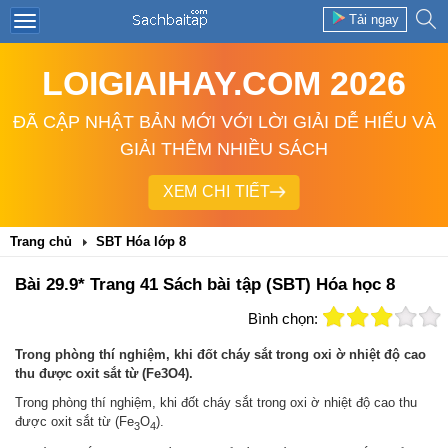
Tải ngay
LOIGIAIHAY.COM 2026
ĐÃ CẬP NHẬT BẢN MỚI VỚI LỜI GIẢI DỄ HIỂU VÀ
GIẢI THÊM NHIỀU SÁCH
XEM CHI TIẾT
Trang chủ
SBT Hóa lớp 8
Bài 29.9* Trang 41 Sách bài tập (SBT) Hóa học 8
Bình chọn:
Trong phòng thí nghiệm, khi đốt cháy sắt trong oxi ờ nhiệt độ cao
thu được oxit sắt từ (Fe3O4).
Trong phòng thí nghiệm, khi đốt cháy sắt trong oxi ờ nhiệt độ cao thu
được oxit sắt từ (Fe
O
).
3
4