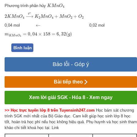
K
M
n
O
4
Phương trình phân hủy
K
M
n
O
4
2
K
M
n
O
4
⟶
t
o
K
2
M
n
O
4
+
M
n
O
2
+
O
2
o
t
2
⟶
+
+
K
M
n
O
K
M
n
O
M
n
O
O
4
2
4
2
2
←
←
0,04 mol
0,02 mol
m
K
M
n
O
4
=
0
,
04
×
158
=
6
,
32
(
g
)
=
0
,
04
×
158
=
6
,
32
(
)
m
g
K
M
n
O
4
Bình luận
Báo lỗi - Góp ý
Bài tiếp theo
Xem lời giải SGK - Hóa 8 - Xem ngay
>> Học trực tuyến lớp 8 trên Tuyensinh247.com
Học bám sát chương
trình SGK mới nhất của Bộ Giáo dục. Cam kết giúp học sinh lớp 8 học
tốt, hoàn trả học phí nếu học không hiệu quả. Phụ huynh và học sinh tham
khảo chi tiết khoá học tại: Link