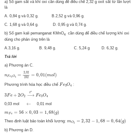
a) Số gam sắt và khí oxi cần dùng để điều chế 2,32 g oxit sắt từ lẩn lượt
là
A. 0,84 g và 0,32 g. B.2,52 g và 0,96 g.
C. 1,68 g và 0,64 g. D. 0,95 g và 0,74 g.
b) Số gam kali pemanganat KMnO
cần dùng để điều chế lượng khí oxi
4
dùng cho phản ứng trên là
A.3,16 g. B. 9,48 g. C. 5,24 g D. 6,32 g.
Trả lời
a) Phương án C.
n
F
e
3
O
4
=
2
,
32
232
=
0
,
01
(
m
o
l
)
2
,
32
=
=
0
,
01
(
)
n
m
o
l
F
e
O
232
3
4
F
e
3
O
4
Phương trình hóa học điều chế
:
F
e
O
3
4
3
F
e
+
2
O
2
⟶
t
o
F
e
3
O
4
o
t
3
+
2
⟶
F
e
O
F
e
O
2
3
4
←
←
0,03 mol
0,01 mol
m
F
e
=
56
×
0
,
03
=
1
,
68
(
g
)
=
56
×
0
,
03
=
1
,
68
(
)
m
g
F
e
m
O
2
=
2
,
32
−
1
,
68
=
0
,
64
(
g
)
=
2
,
32
−
1
,
68
=
0
,
64
(
)
Theo định luật bảo toàn khối lượng:
m
g
O
2
b) Phương án D.