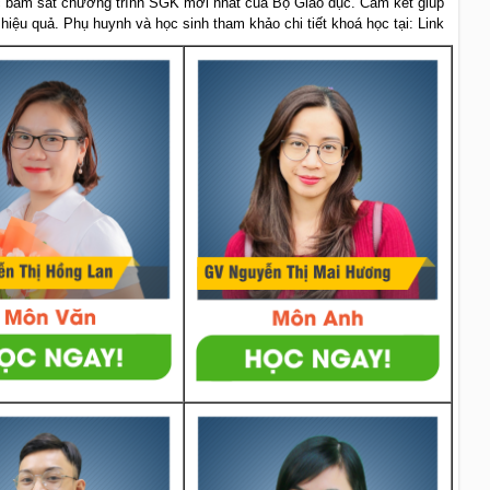
 bám sát chương trình SGK mới nhất của Bộ Giáo dục. Cam kết giúp
 hiệu quả. Phụ huynh và học sinh tham khảo chi tiết khoá học tại: Link