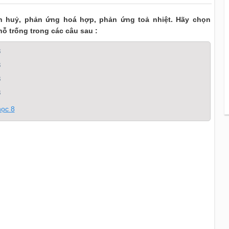
 huỷ, phản ứng hoá hợp, phản ứng toả nhiệt. Hãy chọn
ỗ trống trong các câu sau :
8
8
8
8
học 8