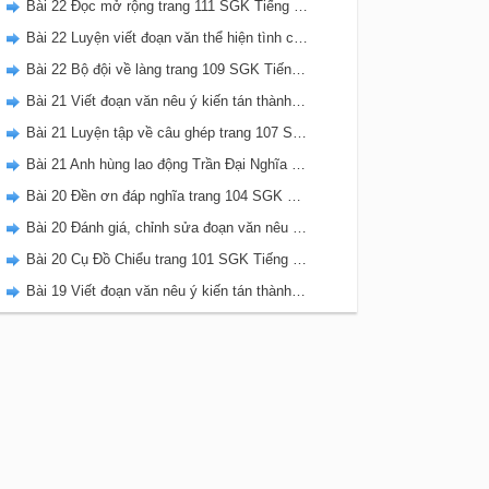
Bài 22 Đọc mở rộng trang 111 SGK Tiếng Việt 5 Kết nối tri thức tập 2
Bài 22 Luyện viết đoạn văn thể hiện tình cảm, cảm xúc về một sự việc trang 111 SGK Tiếng Việt 5 Kết nối tri thức tập 2
Bài 22 Bộ đội về làng trang 109 SGK Tiếng Việt 5 Kết nối tri thức tập 2
Bài 21 Viết đoạn văn nêu ý kiến tán thành một sự việc, hiện tượng (Bài viết số 2) trang 108 SGK Tiếng Việt 5 Kết nối tri thức tập 2
Bài 21 Luyện tập về câu ghép trang 107 SGK Tiếng Việt 5 Kết nối tri thức tập 2
Bài 21 Anh hùng lao động Trần Đại Nghĩa trang 106 SGK Tiếng Việt 5 Kết nối tri thức tập 2
Bài 20 Đền ơn đáp nghĩa trang 104 SGK Tiếng Việt 5 Kết nối tri thức tập 2
Bài 20 Đánh giá, chỉnh sửa đoạn văn nêu ý kiến tán thành một sự vật, hiện tượng trang 103 SGK Tiếng Việt 5 Kết nối tri thức tập 2
Bài 20 Cụ Đồ Chiểu trang 101 SGK Tiếng Việt 5 Kết nối tri thức tập 2
Bài 19 Viết đoạn văn nêu ý kiến tán thành một sự việc, hiện tượng (Bài viết số 1) trang 100 SGK Tiếng Việt 5 Kết nối tri thức tập 2