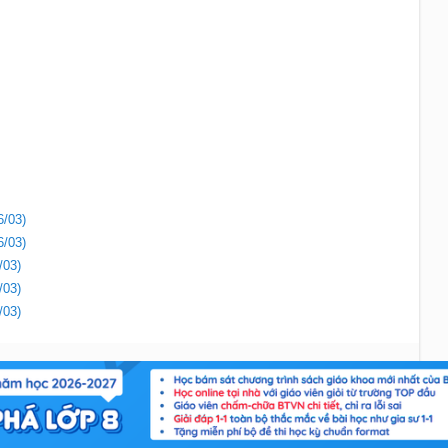
6/03)
6/03)
/03)
/03)
/03)
Liên hệ
|
Chính sách
Copyright 2018 - Sachbaitap.com