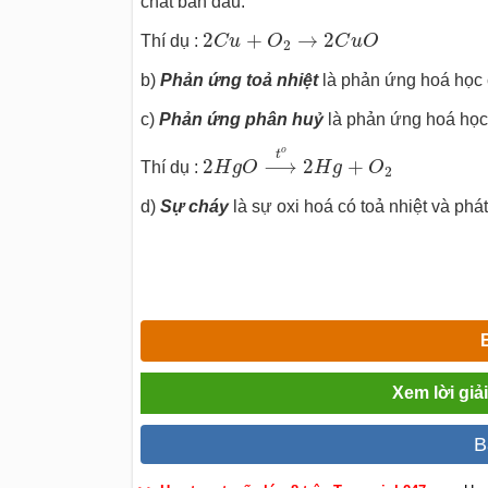
chất ban đầu.
2
C
u
+
O
2
→
2
C
u
O
2
+
→
2
Thí dụ :
C
u
O
C
u
O
2
b)
Phản ứng toả nhiệt
là phản ứng hoá học có
c)
Phản ứng phân huỷ
là phản ứng hoá học 
2
H
g
O
⟶
t
o
2
H
g
+
O
2
o
t
2
⟶
2
+
Thí dụ :
H
g
O
H
g
O
2
d)
Sự cháy
là sự oxi hoá có toả nhiệt và phá
Xem lời giả
B