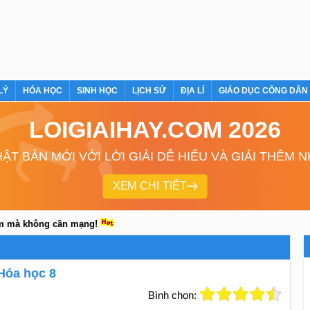
LÝ
HÓA HỌC
SINH HỌC
LỊCH SỬ
ĐỊA LÍ
GIÁO DỤC CÔNG DÂN
LOIGIAIHAY.COM 2026
ẬT BẢN MỚI VỚI LỜI GIẢI DỄ HIỂU VÀ GIẢI THÊM 
XEM CHI TIẾT
em mà không cần mạng!
 Hóa học 8
Bình chọn: