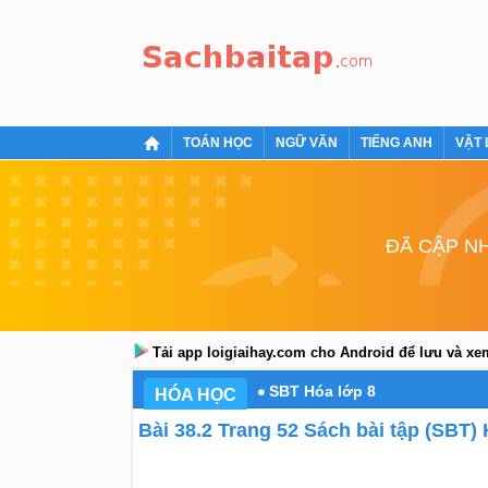
TOÁN HỌC
NGỮ VĂN
TIẾNG ANH
VẬT 
ĐÃ CẬP NH
Tải app loigiaihay.com cho Android để lưu và x
SBT Hóa lớp 8
HÓA HỌC
Bài 38.2 Trang 52 Sách bài tập (SBT)