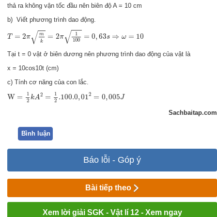
thả ra không vận tốc đầu nên biên độ A = 10 cm
b) Viết phương trình dao động
.
T
=
2
π
m
k
=
2
π
1
100
=
0
,
63
s
⇒
ω
=
10
√
√
1
m
=
2
=
2
=
0
,
63
⇒
=
10
T
π
π
s
ω
100
k
Tại t = 0 vật ở biên dương nên phương trình dao động của vật là
x = 10cos10t (cm)
c) Tính cơ năng của con lắc.
W
=
1
2
k
A
2
=
1
2
.100
.0
,
01
2
=
0
,
005
J
1
1
2
2
W
=
=
.100
.0
,
01
=
0
,
005
k
A
J
2
2
Sachbaitap.com
Bình luận
Báo lỗi - Góp ý
Bài tiếp theo
Xem lời giải SGK - Vật lí 12 - Xem ngay