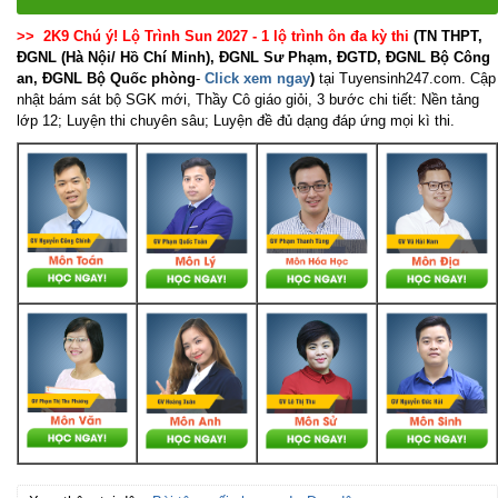
>> 2K9 Chú ý! Lộ Trình Sun 2027 - 1 lộ trình ôn đa kỳ thi
(TN THPT,
ĐGNL (Hà Nội/ Hồ Chí Minh), ĐGNL Sư Phạm, ĐGTD, ĐGNL Bộ Công
an, ĐGNL Bộ Quốc phòng
-
Click xem ngay
)
tại Tuyensinh247.com.
Cập
nhật bám sát bộ SGK mới, Thầy Cô giáo giỏi, 3 bước chi tiết: Nền tảng
lớp 12; Luyện thi chuyên sâu; Luyện đề đủ dạng đáp ứng mọi kì thi.