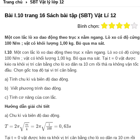
Trang chủ
SBT Vật lý lớp 12
Bài I.10 trang 16 Sách bài tập (SBT) Vật Lí 12
Bình chọn:
Một con lắc lò xo dao động theo trục x nằm ngang. Lò xo có độ cứng
100 N/m ; vật có khối lượng 1,00 kg. Bỏ qua ma sát.
I.10
. Một con lắc lò xo dao động theo trục x nằm ngang. Lò xo có độ cứng
100 N/m ; vật có khối lượng 1,00 kg. Bỏ qua ma sát. Tại t = 0 vật được
kéo ra khỏi vị trí cân bằng cho lò xo dãn ra 10 cm rồi thả ra không vận tốc
đầu. Chọn gốc toạ độ tại vi trí cân bằng.
a) Tính chu kì và biên độ dao động.
b) Viết phương trình dao động
.
c) Tính cơ năng của con lắc.
Hướng dẫn giải chi tiết
a) Chu kì và biên độ dao động.
T
=
2
π
m
k
=
2
π
1
100
=
0
,
63
s
√
√
1
m
=
2
=
2
=
0
,
63
T
π
π
s
100
k
Tại t = 0 vật được kéo ra khỏi vị trí cân bằng cho lò xo dãn ra 10 cm rồi