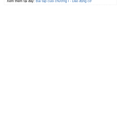
Xem thêm tại đây:
Bài tâp cuối chương I - Dao động cơ