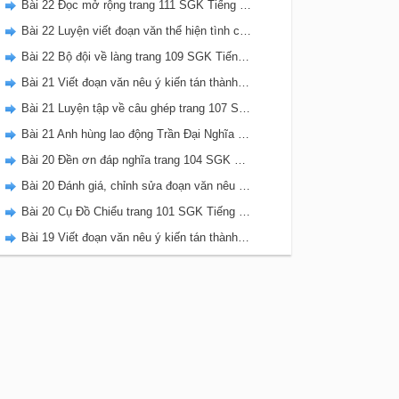
Bài 22 Đọc mở rộng trang 111 SGK Tiếng Việt 5 Kết nối tri thức tập 2
Bài 22 Luyện viết đoạn văn thể hiện tình cảm, cảm xúc về một sự việc trang 111 SGK Tiếng Việt 5 Kết nối tri thức tập 2
Bài 22 Bộ đội về làng trang 109 SGK Tiếng Việt 5 Kết nối tri thức tập 2
Bài 21 Viết đoạn văn nêu ý kiến tán thành một sự việc, hiện tượng (Bài viết số 2) trang 108 SGK Tiếng Việt 5 Kết nối tri thức tập 2
Bài 21 Luyện tập về câu ghép trang 107 SGK Tiếng Việt 5 Kết nối tri thức tập 2
Bài 21 Anh hùng lao động Trần Đại Nghĩa trang 106 SGK Tiếng Việt 5 Kết nối tri thức tập 2
Bài 20 Đền ơn đáp nghĩa trang 104 SGK Tiếng Việt 5 Kết nối tri thức tập 2
Bài 20 Đánh giá, chỉnh sửa đoạn văn nêu ý kiến tán thành một sự vật, hiện tượng trang 103 SGK Tiếng Việt 5 Kết nối tri thức tập 2
Bài 20 Cụ Đồ Chiểu trang 101 SGK Tiếng Việt 5 Kết nối tri thức tập 2
Bài 19 Viết đoạn văn nêu ý kiến tán thành một sự việc, hiện tượng (Bài viết số 1) trang 100 SGK Tiếng Việt 5 Kết nối tri thức tập 2