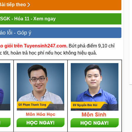
Bài tiếp theo
i SGK - Hóa 11 - Xem ngay
áo lỗi - Góp ý
áo giỏi trên Tuyensinh247.com.
Bứt phá điểm 9,10 chỉ
 tốt, hoàn trả học phí nếu học không hiệu quả.