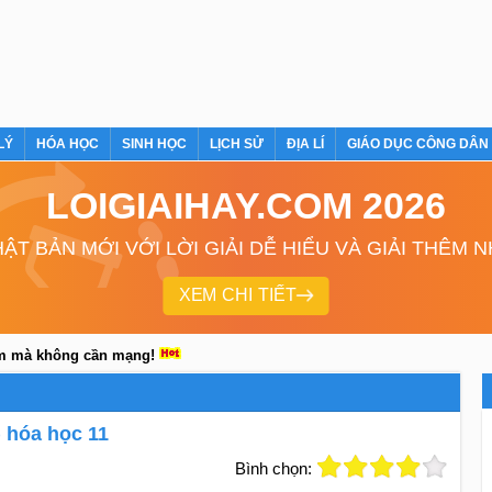
LÝ
HÓA HỌC
SINH HỌC
LỊCH SỬ
ĐỊA LÍ
GIÁO DỤC CÔNG DÂN
LOIGIAIHAY.COM 2026
ẬT BẢN MỚI VỚI LỜI GIẢI DỄ HIỂU VÀ GIẢI THÊM 
XEM CHI TIẾT
em mà không cần mạng!
) hóa học 11
Bình chọn: