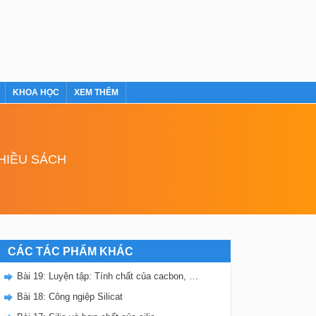
KHOA HỌC
XEM THÊM
NHIỀU SÁCH
CÁC TÁC PHẨM KHÁC
Bài 19: Luyện tập: Tính chất của cacbon, silic và các hợp chất của chúng
Bài 18: Công ngiệp Silicat