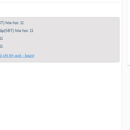
BT) hóa học 11
 tập(SBT) hóa học 11
11
11
 chỉ thị axit - bazơ