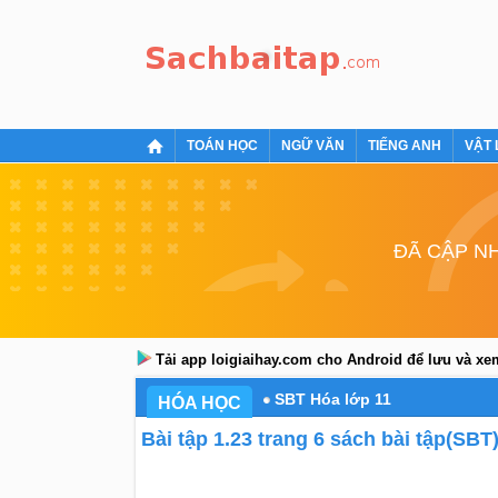
TOÁN HỌC
NGỮ VĂN
TIẾNG ANH
VẬT 
ĐÃ CẬP NH
Tải app loigiaihay.com cho Android để lưu và x
SBT Hóa lớp 11
HÓA HỌC
Bài tập 1.23 trang 6 sách bài tập(SBT