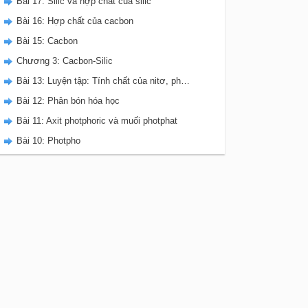
Bài 17: Silic và hợp chất của silic
Bài 16: Hợp chất của cacbon
Bài 15: Cacbon
Chương 3: Cacbon-Silic
Bài 13: Luyện tập: Tính chất của nitơ, photpho và các hợp chất của chúng
Bài 12: Phân bón hóa học
Bài 11: Axit photphoric và muối photphat
Bài 10: Photpho