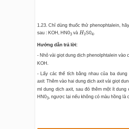
1.23. Chỉ dùng thuốc thử phenophtalein, hã
H
2
sau : KOH, HN0
và
H
S0
.
2
3
4
Hướng dẫn trả lời:
- Nhỏ vài giọt dung dịch phenolphtalein vào 
KOH.
- Lấy các thể tích bằng nhau của ba dung
axit
Thêm vào hai dung dịch axit vài giọt du
.
ml dung dịch axit, sau đó thêm một ít dung
HN0
, ngược lại nếu không có màu hồng là 
3