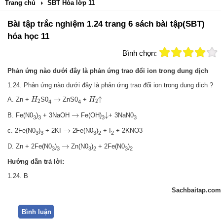
Trang chủ
SBT Hóa lớp 11
Bài tập trắc nghiệm 1.24 trang 6 sách bài tập(SBT)
hóa học 11
Bình chọn:
Phản ứng nào dưới đây là phản ứng trao đổi ion trong dung dịch
1.24. Phản ứng nào dưới đây là phản ứng trao đổi ion trong dung dịch ?
H
2
H
2
↑
→
→
↑
A. Zn +
S0
ZnS0
+
H
H
2
2
4
4
↓
→
→
↓
B. Fe(N0
)
+ 3NaOH
Fe(OH)
+ 3NaN0
3
3
3
3
→
→
c. 2Fe(N0
)
+ 2KI
2Fe(N0
)
+ I
+ 2KNO3
3
3
3
2
2
→
→
D. Zn + 2Fe(N0
)
Zn(N0
)
+ 2Fe(N0
)
3
3
3
2
3
2
Hướng dẫn trả lời:
1.24. B
Sachbaitap.com
Bình luận