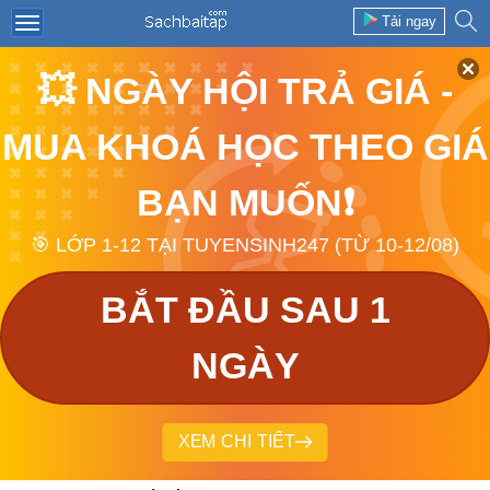
Tải ngay
💥 NGÀY HỘI TRẢ GIÁ -
MUA KHOÁ HỌC THEO GIÁ
BẠN MUỐN❗
🎯 LỚP 1-12 TẠI TUYENSINH247 (TỪ 10-12/08)
BẮT ĐẦU SAU 1
NGÀY
XEM CHI TIẾT