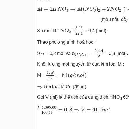
M
+
4
H
N
O
3
→
M
(
N
O
3
)
2
+
2
N
O
2
↑
+
2
H
2
+
4
→
(
)
+
2
↑
M
H
N
O
M
N
O
N
O
3
3
2
2
(màu nâu đỏ)
8
,
96
22
,
4
N
O
2
8
,
96
Số mol khí
N
O
:
= 0,4 (mol).
2
22
,
4
Theo phương trình hoá học :
n
H
N
O
3
=
0
,
4.4
2
0
,
4.4
n
M
=
n
= 0,2 mol và
n
= 0,8 (mol).
M
H
N
O
2
3
Khối lượng mol nguyên tử của kim loại M :
12
,
8
0
,
2
=
64
(
g
/
m
o
l
)
12
,
8
=
64
(
/
)
M =
g
m
o
l
0
,
2
⇒
⇒
kim loại là Cu (đồng).
Gọi V (ml) là thể tích của dung dịch HNO
60%
3
V
.1
,
365.60
100.63
=
0
,
8
⇒
V
=
61
,
5
m
l
.1
,
365.60
V
=
0
,
8
⇒
=
61
,
5
V
m
l
100.63