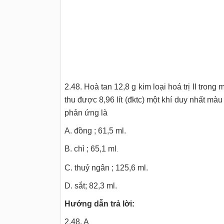
2.48. Hoà tan 12,8 g kim loại hoá trị II tron
thu được 8,96 lít (đktc) một khí duy nhất màu
phản ứng là
A. đồng ; 61,5 ml.
B. chì ; 65,1 ml
.
C. thuỷ ngân ; 125,6 ml.
D. sắt; 82,3 ml.
Hướng dẫn trả lời:
2.48. A