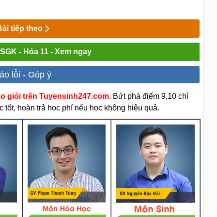
Bài tiếp theo
i SGK - Hóa 11 - Xem ngay
áo lỗi - Góp ý
áo giỏi trên Tuyensinh247.com.
Bứt phá điểm 9,10 chỉ
 tốt, hoàn trả học phí nếu học không hiệu quả.