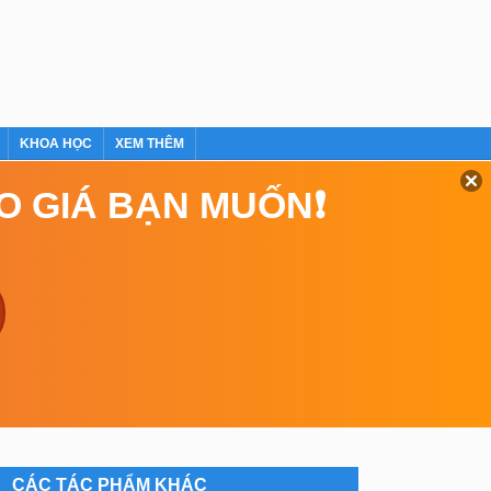
KHOA HỌC
XEM THÊM
EO GIÁ BẠN MUỐN❗
CÁC TÁC PHẨM KHÁC