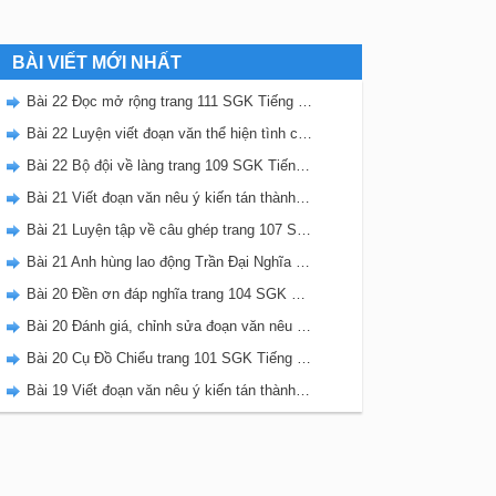
BÀI VIẾT MỚI NHẤT
Bài 22 Đọc mở rộng trang 111 SGK Tiếng Việt 5 Kết nối tri thức tập 2
Bài 22 Luyện viết đoạn văn thể hiện tình cảm, cảm xúc về một sự việc trang 111 SGK Tiếng Việt 5 Kết nối tri thức tập 2
Bài 22 Bộ đội về làng trang 109 SGK Tiếng Việt 5 Kết nối tri thức tập 2
Bài 21 Viết đoạn văn nêu ý kiến tán thành một sự việc, hiện tượng (Bài viết số 2) trang 108 SGK Tiếng Việt 5 Kết nối tri thức tập 2
Bài 21 Luyện tập về câu ghép trang 107 SGK Tiếng Việt 5 Kết nối tri thức tập 2
Bài 21 Anh hùng lao động Trần Đại Nghĩa trang 106 SGK Tiếng Việt 5 Kết nối tri thức tập 2
Bài 20 Đền ơn đáp nghĩa trang 104 SGK Tiếng Việt 5 Kết nối tri thức tập 2
Bài 20 Đánh giá, chỉnh sửa đoạn văn nêu ý kiến tán thành một sự vật, hiện tượng trang 103 SGK Tiếng Việt 5 Kết nối tri thức tập 2
Bài 20 Cụ Đồ Chiểu trang 101 SGK Tiếng Việt 5 Kết nối tri thức tập 2
Bài 19 Viết đoạn văn nêu ý kiến tán thành một sự việc, hiện tượng (Bài viết số 1) trang 100 SGK Tiếng Việt 5 Kết nối tri thức tập 2