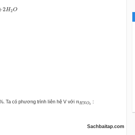
O
+
2
H
O
2
n
H
N
O
3
. Ta có phương trình liên hệ V với
n
:
H
N
O
3
Sachbaitap.com