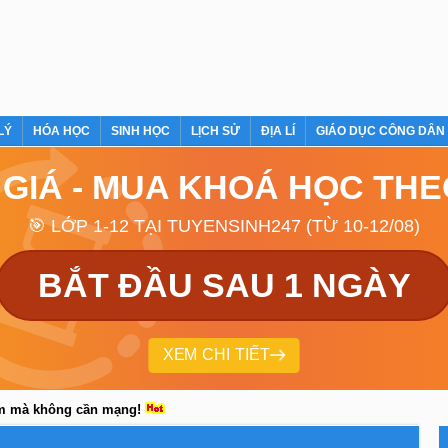
LÝ
HÓA HỌC
SINH HỌC
LỊCH SỬ
ĐỊA LÍ
GIÁO DỤC CÔNG DÂN
 GIÁ - MUA KHOÁ HỌC TH
🎯 LỚP 1-12 TẠI TUYENSINH247 (TỪ 10-12/08)
BẮT ĐẦU SAU 1 NGÀY
XEM CHI TIẾT
em mà không cần mạng!