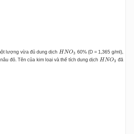
H
N
O
3
g một lượng vừa đủ dung dịch
H
N
O
60% (D = 1,365 g/ml),
3
H
N
O
3
 nâu đỏ. Tên của kim loại và thể tích dung dịch
H
N
O
đã
3