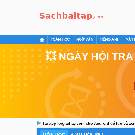
TOÁN HỌC
NGỮ VĂN
TIẾNG ANH
VẬT 
💥 NGÀY HỘI TRẢ
Tải app loigiaihay.com cho Android để lưu và x
SBT Hóa lớp 11