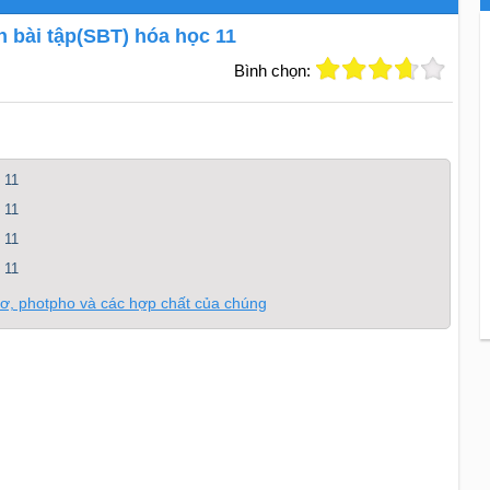
h bài tập(SBT) hóa học 11
Bình chọn:
 11
 11
 11
 11
itơ, photpho và các hợp chất của chúng