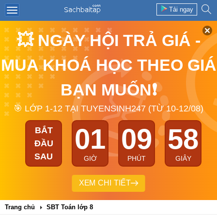
Tải ngay
💥 NGÀY HỘI TRẢ GIÁ -
MUA KHOÁ HỌC THEO GIÁ
BẠN MUỐN❗
🎯 LỚP 1-12 TẠI TUYENSINH247 (TỪ 10-12/08)
01
09
57
BẮT
ĐẦU
SAU
GIỜ
PHÚT
GIÂY
XEM CHI TIẾT
Trang chủ
SBT Toán lớp 8