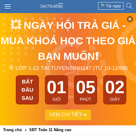
Tải ngay
💥 NGÀY HỘI TRẢ GIÁ -
MUA KHOÁ HỌC THEO GIÁ
BẠN MUỐN❗
🎯 LỚP 1-12 TẠI TUYENSINH247 (TỪ 10-12/08)
01
05
02
BẮT
ĐẦU
SAU
GIỜ
PHÚT
GIÂY
XEM CHI TIẾT
Trang chủ
SBT Toán 11 Nâng cao