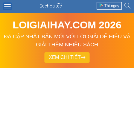
Tải ngay
LOIGIAIHAY.COM 2026
ĐÃ CẬP NHẬT BẢN MỚI VỚI LỜI GIẢI DỄ HIỂU VÀ
GIẢI THÊM NHIỀU SÁCH
XEM CHI TIẾT