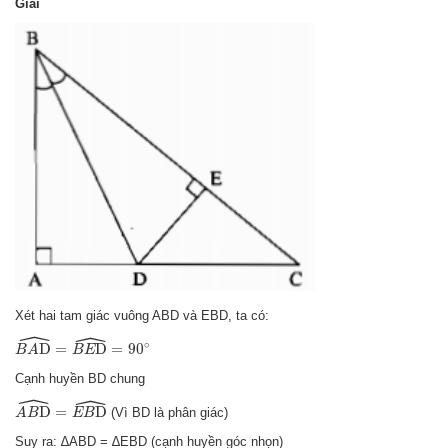
Giải
Xét hai tam giác vuông ABD và EBD, ta có:
ˆ
ˆ
B
A
D
^
=
B
E
D
^
=
90
∘
∘
D
=
D
=
90
B
A
B
E
Cạnh huyền BD chung
ˆ
ˆ
A
B
D
^
=
E
B
D
^
D
=
D
(Vì BD là phân giác)
A
B
E
B
Suy ra: ∆ABD = ∆EBD (cạnh huyền góc nhọn)