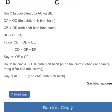
Gọi O là giao điểm của AC và BD.
OA = OC (tính chất hình bình hành)
OB = OD (tính chất hình bình hành)
BE = DF (gt)
Ta có: OB = OE + BE
OD = OF + DF
Suy ra: OE = OF
Do đó tứ giác AECF là hình bình hành (vì có hai đường chéo cắt nhau tại
trung điểm của mỗi đường)
Suy ra AE // CF (tính chất hình bình hành).
Sachbaitap.com
7 bình luận
Báo lỗi - Góp ý