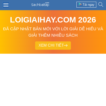
Tải ngay
LOIGIAIHAY.COM 2026
ĐÃ CẬP NHẬT BẢN MỚI VỚI LỜI GIẢI DỄ HIỂU VÀ
GIẢI THÊM NHIỀU SÁCH
XEM CHI TIẾT