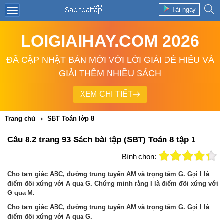
Tải ngay
LOIGIAIHAY.COM 2026
ĐÃ CẬP NHẬT BẢN MỚI VỚI LỜI GIẢI DỄ HIỂU VÀ
GIẢI THÊM NHIỀU SÁCH
XEM CHI TIẾT
Trang chủ
SBT Toán lớp 8
Câu 8.2 trang 93 Sách bài tập (SBT) Toán 8 tập 1
Bình chọn:
Cho tam giác ABC, đường trung tuyến AM và trọng tâm G. Gọi I là
điểm đối xứng với A qua G. Chứng minh rằng I là điểm đối xứng với
G qua M.
Cho tam giác ABC, đường trung tuyến AM và trọng tâm G. Gọi I là
điểm đối xứng với A qua G.