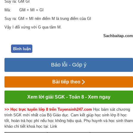
Suy ra: GM GI
Mà: GM + MI = GI
Suy ra: GM = MI nên điểm M là trung điểm của GI
Vậy I đối xứng với G qua tâm M.
Sachbaitap.com
Bình luận
Báo lỗi - Góp ý
Bài tiếp theo
Xem lời giải SGK - Toán 8 - Xem ngay
>> Học trực tuyến lớp 8 trên Tuyensinh247.com
Học bám sát chương
trình SGK mới nhất của Bộ Giáo dục. Cam kết giúp học sinh lớp 8 học
tốt, hoàn trả học phí nếu học không hiệu quả. Phụ huynh và học sinh tham
khảo chi tiết khoá học tại: Link