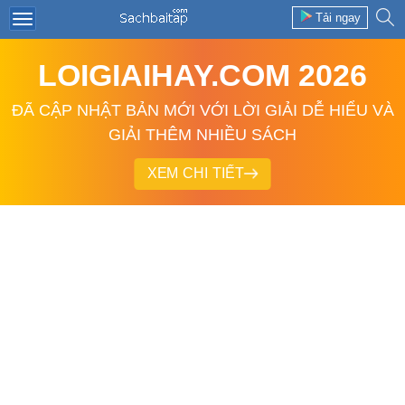
Tải ngay
LOIGIAIHAY.COM 2026
ĐÃ CẬP NHẬT BẢN MỚI VỚI LỜI GIẢI DỄ HIỂU VÀ
GIẢI THÊM NHIỀU SÁCH
XEM CHI TIẾT