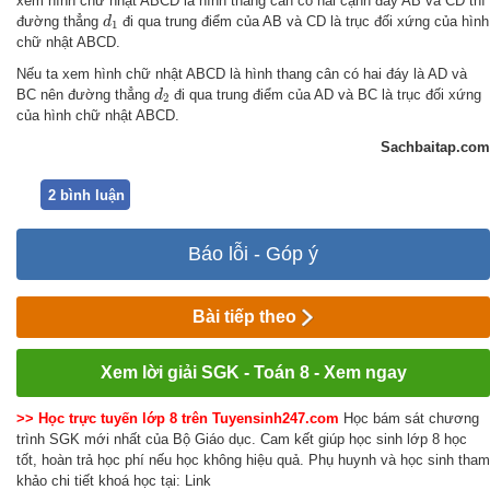
xem hình chữ nhật ABCD là hình thang cân có hai cạnh đáy AB và CD thì
d
1
đường thẳng
đi qua trung điểm của AB và CD là trục đối xứng của hình
d
1
chữ nhật ABCD.
Nếu ta xem hình chữ nhật ABCD là hình thang cân có hai đáy là AD và
d
2
BC nên đường thẳng
đi qua trung điểm của AD và BC là trục đối xứng
d
2
của hình chữ nhật ABCD.
Sachbaitap.com
2 bình luận
Báo lỗi - Góp ý
Bài tiếp theo
Xem lời giải SGK - Toán 8 - Xem ngay
>> Học trực tuyến lớp 8 trên Tuyensinh247.com
Học bám sát chương
trình SGK mới nhất của Bộ Giáo dục. Cam kết giúp học sinh lớp 8 học
tốt, hoàn trả học phí nếu học không hiệu quả. Phụ huynh và học sinh tham
khảo chi tiết khoá học tại: Link