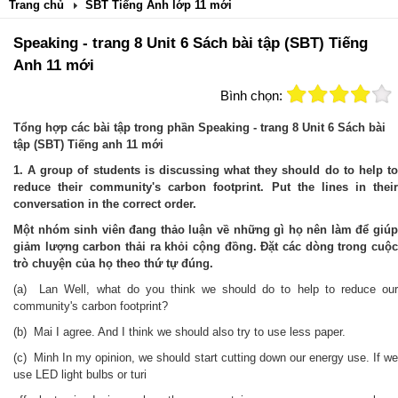
Trang chủ
SBT Tiếng Anh lớp 11 mới
Speaking - trang 8 Unit 6 Sách bài tập (SBT) Tiếng
Anh 11 mới
Bình chọn:
Tổng hợp các bài tập trong phần Speaking - trang 8 Unit 6 Sách bài
tập (SBT) Tiếng anh 11 mới
1. A group of students is discussing what they should do to help to
reduce their community's carbon footprint. Put the lines in their
conversation in the correct order.
Một nhóm sinh viên đang thảo luận về những gì họ nên làm để giúp
giảm lượng carbon thải ra khỏi cộng đồng.
Đặt các dòng trong cuộ
trò chuyện của họ theo thứ tự đúng.
(a) Lan Well, what do you think we should do to help to reduce our
community's carbon footprint?
(b) Mai I agree. And I think we should also try to use less paper.
(c) Minh In my opinion, we should start cutting down our energy use. If we
use LED light bulbs or turi