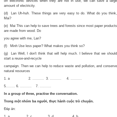
off electronic devices when they are not in use, we can save a large
amount of electricity.
(d) Lan Uh-huh. These things are very easy to do. What do you think,
Mai?
(e) Mai This can help to save trees and forests since most paper products
are made from wood. Do
you agree with me, Lan?
(f) Minh Use less paper? What makes you think so?
(g) Lan Well, I don't think that will help much. I believe that we should
start a reuse-and-recycle
campaign. Then we can help to reduce waste and pollution, and conserve
natural resources
1. a 2. ........... 3. ........... 4. ...........
5......... 6. ........... 7. ...........
In a group of three, practise the conversation.
Trong một nhóm ba người, thực hành cuộc trò chuyện.
Đáp án:
1. a 2. c 3. d 4. b