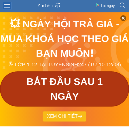
Tải ngay
💥 NGÀY HỘI TRẢ GIÁ -
MUA KHOÁ HỌC THEO GIÁ
BẠN MUỐN❗
🎯 LỚP 1-12 TẠI TUYENSINH247 (TỪ 10-12/08)
BẮT ĐẦU SAU 1
NGÀY
XEM CHI TIẾT