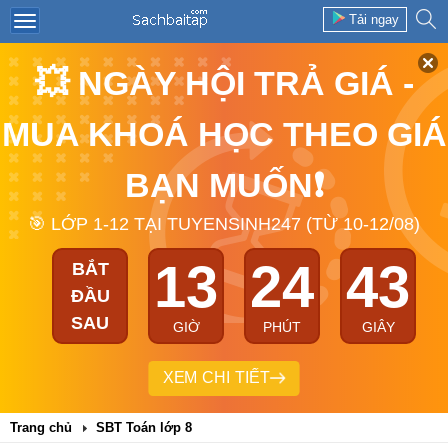
Tải ngay
💥 NGÀY HỘI TRẢ GIÁ -
MUA KHOÁ HỌC THEO GIÁ
BẠN MUỐN❗
🎯 LỚP 1-12 TẠI TUYENSINH247 (TỪ 10-12/08)
13
24
43
BẮT
ĐẦU
SAU
GIỜ
PHÚT
GIÂY
XEM CHI TIẾT
Trang chủ
SBT Toán lớp 8