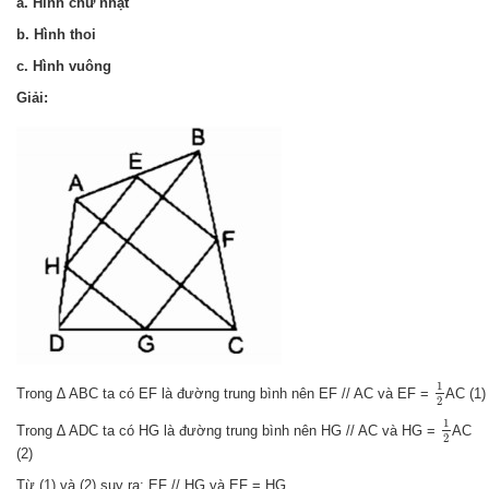
a. Hình chữ nhật
b. Hình thoi
c. Hình vuông
Giải:
1
2
1
Trong ∆ ABC ta có EF là đường trung bình nên EF // AC và EF =
AC (1)
2
1
2
1
Trong ∆ ADC ta có HG là đường trung bình nên HG // AC và HG =
AC
2
(2)
Từ (1) và (2) suy ra: EF // HG và EF = HG