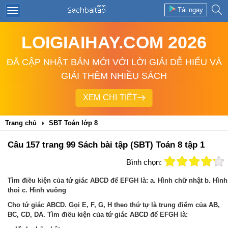
Tải ngay
LOIGIAIHAY.COM 2026
ĐÃ CẬP NHẬT BẢN MỚI VỚI LỜI GIẢI DỄ HIỂU VÀ
GIẢI THÊM NHIỀU SÁCH
XEM CHI TIẾT
Trang chủ
SBT Toán lớp 8
Câu 157 trang 99 Sách bài tập (SBT) Toán 8 tập 1
Bình chọn:
Tìm điều kiện của tứ giác ABCD để EFGH là: a. Hình chữ nhật b. Hình
thoi c. Hình vuông
Cho tứ giác ABCD. Gọi E, F, G, H theo thứ tự là trung điểm của AB,
BC, CD, DA. Tìm điều kiện của tứ giác ABCD để EFGH là: