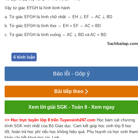
Vậy tứ giác EFGH là hình bình hành
a. Tứ giác EFGH là hình chữ nhật ⇔ EH ⊥ EF ⇔ AC ⊥ BD
b. Tứ giác EFGH là hình thoi ⇔ EH = EF ⇔ AC = BD
c. Tứ giác EFGH là hình vuông ⇔ AC ⊥ BD và AC = BD
Sachbaitap.com
6 bình luận
Báo lỗi - Góp ý
Bài tiếp theo
Xem lời giải SGK - Toán 8 - Xem ngay
>> Học trực tuyến lớp 8 trên Tuyensinh247.com
Học bám sát chương
trình SGK mới nhất của Bộ Giáo dục. Cam kết giúp học sinh lớp 8 học
tốt, hoàn trả học phí nếu học không hiệu quả. Phụ huynh và học sinh tham
khảo chi tiết khoá học tại: Link