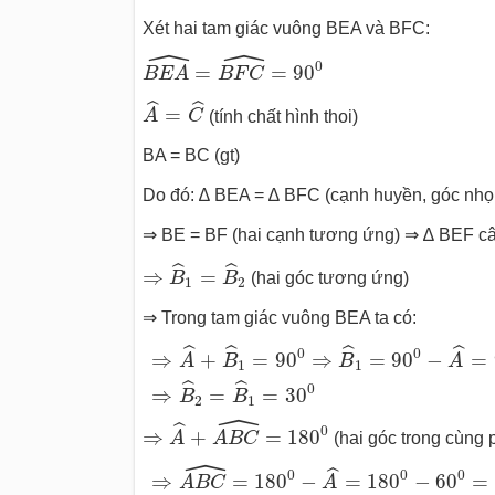
Xét hai tam giác vuông BEA và BFC:
ˆ
ˆ
B
E
A
^
=
B
F
C
^
=
90
0
0
=
=
90
B
E
A
B
F
C
A
^
=
C
^
ˆ
ˆ
=
A
C
(tính chất hình thoi)
BA = BC (gt)
Do đó: ∆ BEA = ∆ BFC (cạnh huyền, góc nhọ
⇒ BE = BF (hai cạnh tương ứng) ⇒ ∆ BEF câ
⇒
B
^
1
=
B
^
2
ˆ
ˆ
⇒
=
B
B
(hai góc tương ứng)
1
2
⇒ Trong tam giác vuông BEA ta có:
⇒
A
^
+
B
^
1
=
90
0
⇒
B
^
1
=
90
0
−
A
^
=
90
0
−
6
ˆ
ˆ
ˆ
ˆ
0
0
⇒
+
=
90
⇒
=
90
−
=
A
B
B
A
1
1
ˆ
ˆ
0
⇒
=
=
30
B
B
2
1
ˆ
⇒
A
^
+
A
B
C
^
=
180
0
ˆ
0
⇒
+
=
180
A
A
B
C
(hai góc trong cùng 
ˆ
⇒
A
B
C
^
=
180
0
−
A
^
=
180
0
−
60
0
=
120
0
ˆ
0
0
0
⇒
=
180
−
=
180
−
60
=
A
B
C
A