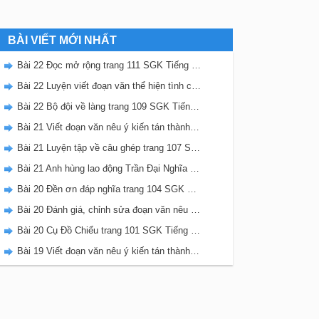
BÀI VIẾT MỚI NHẤT
Bài 22 Đọc mở rộng trang 111 SGK Tiếng Việt 5 Kết nối tri thức tập 2
Bài 22 Luyện viết đoạn văn thể hiện tình cảm, cảm xúc về một sự việc trang 111 SGK Tiếng Việt 5 Kết nối tri thức tập 2
Bài 22 Bộ đội về làng trang 109 SGK Tiếng Việt 5 Kết nối tri thức tập 2
Bài 21 Viết đoạn văn nêu ý kiến tán thành một sự việc, hiện tượng (Bài viết số 2) trang 108 SGK Tiếng Việt 5 Kết nối tri thức tập 2
Bài 21 Luyện tập về câu ghép trang 107 SGK Tiếng Việt 5 Kết nối tri thức tập 2
Bài 21 Anh hùng lao động Trần Đại Nghĩa trang 106 SGK Tiếng Việt 5 Kết nối tri thức tập 2
Bài 20 Đền ơn đáp nghĩa trang 104 SGK Tiếng Việt 5 Kết nối tri thức tập 2
Bài 20 Đánh giá, chỉnh sửa đoạn văn nêu ý kiến tán thành một sự vật, hiện tượng trang 103 SGK Tiếng Việt 5 Kết nối tri thức tập 2
Bài 20 Cụ Đồ Chiểu trang 101 SGK Tiếng Việt 5 Kết nối tri thức tập 2
Bài 19 Viết đoạn văn nêu ý kiến tán thành một sự việc, hiện tượng (Bài viết số 1) trang 100 SGK Tiếng Việt 5 Kết nối tri thức tập 2
0
−
(
30
0
+
30
0
)
=
60
0