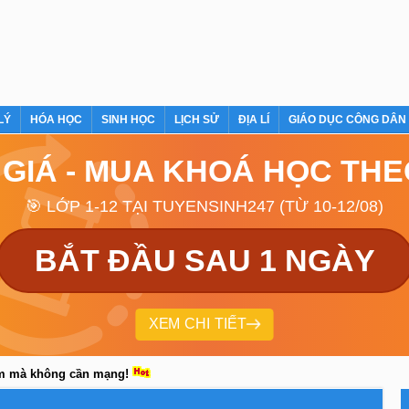
LÝ
HÓA HỌC
SINH HỌC
LỊCH SỬ
ĐỊA LÍ
GIÁO DỤC CÔNG DÂN
 GIÁ - MUA KHOÁ HỌC TH
🎯 LỚP 1-12 TẠI TUYENSINH247 (TỪ 10-12/08)
BẮT ĐẦU SAU 1 NGÀY
XEM CHI TIẾT
em mà không cần mạng!