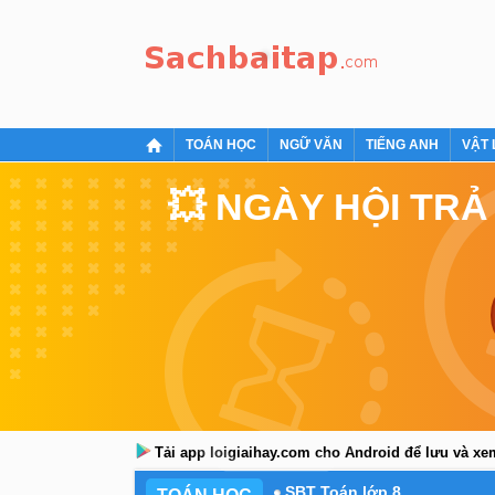
TOÁN HỌC
NGỮ VĂN
TIẾNG ANH
VẬT 
💥 NGÀY HỘI TRẢ
Tải app loigiaihay.com cho Android để lưu và x
SBT Toán lớp 8