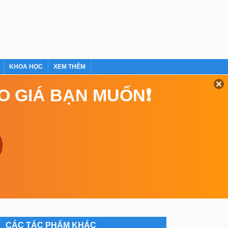
KHOA HỌC
XEM THÊM
EO GIÁ BẠN MUỐN❗
CÁC TÁC PHẨM KHÁC