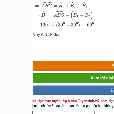
ˆ
ˆ
ˆ
ˆ
⇒
=
+
+
A
B
C
B
B
B
1
2
3
ˆ
(
)
ˆ
ˆ
ˆ
⇒
=
−
+
B
A
B
C
B
B
3
1
2
0
0
0
0
=
120
−
30
+
30
=
60
(
)
Vậy ∆ BEF đều.
Xem lời giả
B
>> Học trực tuyến lớp 8 trên Tuyensinh247.com
Học
học sinh lớp 8 học tốt, hoàn trả học phí nếu học không