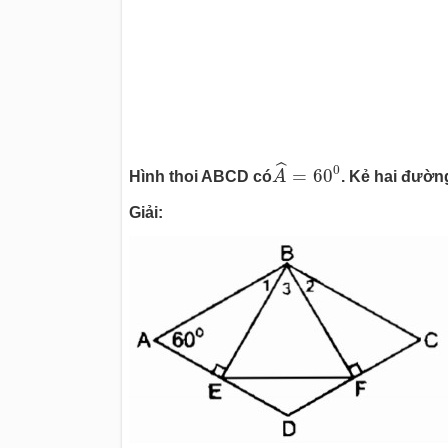
A
^
=
60
0
ˆ
0
=
60
Hình thoi ABCD có
A
. Kẻ hai đường
Giải: