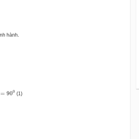
ình hành.
=
90
0
0
=
90
(1)