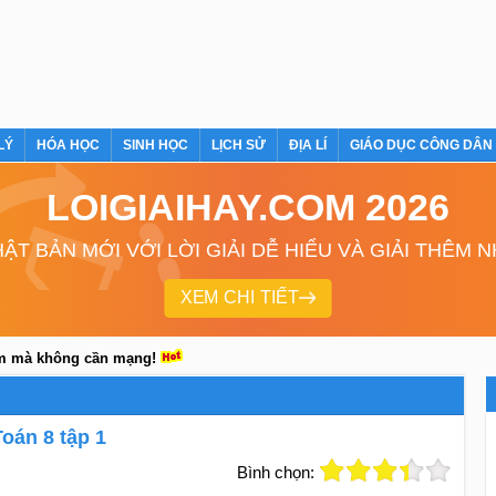
LÝ
HÓA HỌC
SINH HỌC
LỊCH SỬ
ĐỊA LÍ
GIÁO DỤC CÔNG DÂN
LOIGIAIHAY.COM 2026
ẬT BẢN MỚI VỚI LỜI GIẢI DỄ HIỂU VÀ GIẢI THÊM 
XEM CHI TIẾT
em mà không cần mạng!
oán 8 tập 1
Bình chọn: