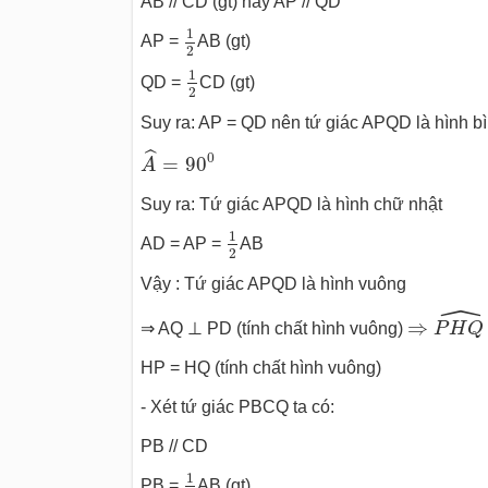
AB // CD (gt) hay AP // QD
1
2
1
AP =
AB (gt)
2
1
2
1
QD =
CD (gt)
2
Suy ra: AP = QD nên tứ giác APQD là hình b
A
^
=
90
0
ˆ
0
=
90
A
Suy ra: Tứ giác APQD là hình chữ nhật
1
2
1
AD = AP =
AB
2
Vậy : Tứ giác APQD là hình vuông
ˆ
⇒
P
H
Q
^
⇒
⇒ AQ ⊥ PD (tính chất hình vuông)
P
H
Q
HP = HQ (tính chất hình vuông)
- Xét tứ giác PBCQ ta có:
PB // CD
1
2
1
PB =
AB (gt)