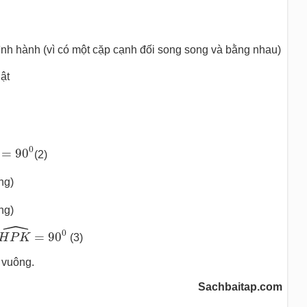
ình hành (vì có một cặp cạnh đối song song và bằng nhau)
ật
=
90
0
0
=
90
(2)
ng)
ng)
ˆ
H
P
K
^
=
90
0
0
=
90
H
P
K
(3)
h vuông.
Sachbaitap.com