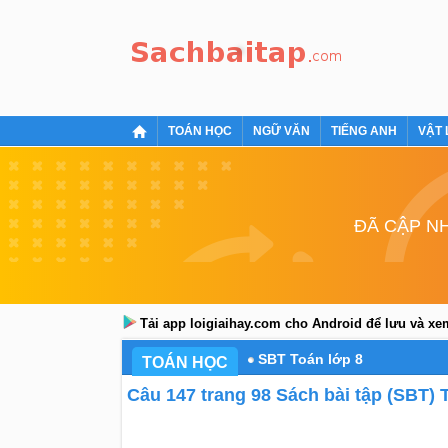
TOÁN HỌC
NGỮ VĂN
TIẾNG ANH
VẬT 
ĐÃ CẬP NH
Tải app loigiaihay.com cho Android để lưu và x
SBT Toán lớp 8
TOÁN HỌC
Câu 147 trang 98 Sách bài tập (SBT) T