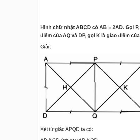
Hình chữ nhật ABCD có AB = 2AD. Gọi P, Q
điểm của AQ và DP, gọi K là giao điểm c
Giải:
Xét tứ giác APQD ta có: