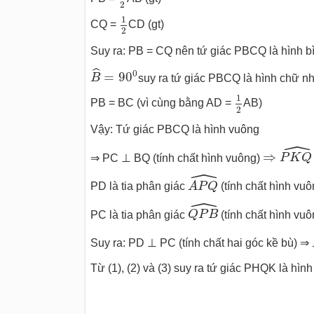
2
1
2
1
CQ =
CD (gt)
2
Suy ra: PB = CQ nên tứ giác PBCQ là hình b
B
^
=
90
0
ˆ
0
=
90
B
suy ra tứ giác PBCQ là hình chữ nh
1
2
1
PB = BC (vì cùng bằng AD =
AB)
2
Vậy: Tứ giác PBCQ là hình vuông
ˆ
⇒
P
K
Q
^
⇒
⇒ PC ⊥ BQ (tính chất hình vuông)
P
K
Q
ˆ
A
P
Q
^
PD là tia phân giác
A
P
Q
(tính chất hình vuô
ˆ
Q
P
B
^
PC là tia phân giác
Q
P
B
(tính chất hình vuô
Suy ra: PD ⊥ PC (tính chất hai góc kề bù) ⇒
Từ (1), (2) và (3) suy ra tứ giác PHQK là hìn