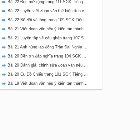
Bài 22 Đọc mở rộng trang 111 SGK Tiếng Việt 5 Kết nối tri thức tập 2
Bài 22 Luyện viết đoạn văn thể hiện tình cảm, cảm xúc về một sự việc trang 111 SGK Tiếng Việt 5 Kết nối tri thức tập 2
Bài 22 Bộ đội về làng trang 109 SGK Tiếng Việt 5 Kết nối tri thức tập 2
Bài 21 Viết đoạn văn nêu ý kiến tán thành một sự việc, hiện tượng (Bài viết số 2) trang 108 SGK Tiếng Việt 5 Kết nối tri thức tập 2
Bài 21 Luyện tập về câu ghép trang 107 SGK Tiếng Việt 5 Kết nối tri thức tập 2
Bài 21 Anh hùng lao động Trần Đại Nghĩa trang 106 SGK Tiếng Việt 5 Kết nối tri thức tập 2
Bài 20 Đền ơn đáp nghĩa trang 104 SGK Tiếng Việt 5 Kết nối tri thức tập 2
Bài 20 Đánh giá, chỉnh sửa đoạn văn nêu ý kiến tán thành một sự vật, hiện tượng trang 103 SGK Tiếng Việt 5 Kết nối tri thức tập 2
Bài 20 Cụ Đồ Chiểu trang 101 SGK Tiếng Việt 5 Kết nối tri thức tập 2
Bài 19 Viết đoạn văn nêu ý kiến tán thành một sự việc, hiện tượng (Bài viết số 1) trang 100 SGK Tiếng Việt 5 Kết nối tri thức tập 2