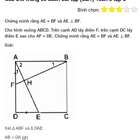
Bình chọn:
Chứng minh rằng AE = BF và AE ⊥ BF.
Cho hình vuông ABCD. Trên cạnh AD lấy điểm F, trên cạnh DC lấy
điểm E sao cho AF = DE. Chứng minh rằng AE = BF và AE ⊥ BF.
Giải:
Xét ∆ ABF và ∆ DAE:
AB = DA (gt)