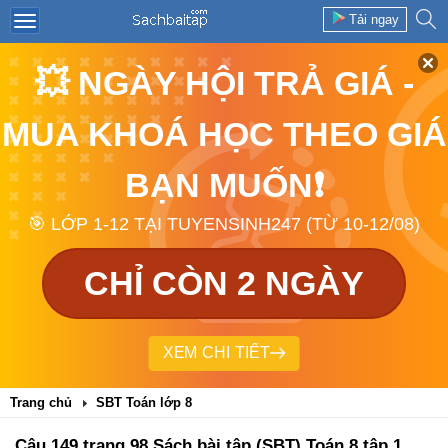
Tải ngay
💥 NGÀY HỘI TRẢ GIÁ -
MUA KHOÁ HỌC THEO GIÁ
BẠN MUỐN❗
🎯 LỚP 1-12 TẠI TUYENSINH247 (TỪ 10-12/08)
CHỈ CÒN 2 NGÀY
XEM CHI TIẾT
Trang chủ
SBT Toán lớp 8
Câu 149 trang 98 Sách bài tập (SBT) Toán 8 tập 1