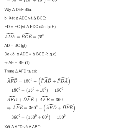
=
90
−
15
+
15
=
60
(
)
Vậy ∆ DEF đều.
b. Xét ∆ ADE và ∆ BCE:
ED = EC (vì ∆ EDC cân tại E)
ˆ
ˆ
A
D
E
^
=
B
C
E
^
=
75
0
0
=
=
75
A
D
E
B
C
E
AD = BC (gt)
Do đó: ∆ ADE = ∆ BCE (c.g.c)
⇒ AE = BE (1)
Trong ∆ AFD ta có:
ˆ
ˆ
ˆ
A
F
D
^
=
180
0
−
(
F
A
D
^
+
F
D
A
^
)
=
180
0
−
(
15
0
+
15
0
)
=
150
0
A
F
D
^
+
D
F
E
^
+
(
)
0
=
180
−
+
A
F
D
F
A
D
F
D
A
0
0
0
0
=
180
−
15
+
15
=
150
(
)
ˆ
ˆ
ˆ
0
+
+
=
360
A
F
D
D
F
E
A
F
E
ˆ
ˆ
ˆ
(
)
0
⇒
=
360
−
+
A
F
E
A
F
D
D
F
E
0
0
0
0
=
360
−
150
+
60
=
150
(
)
Xét ∆ AFD và ∆ AEF: