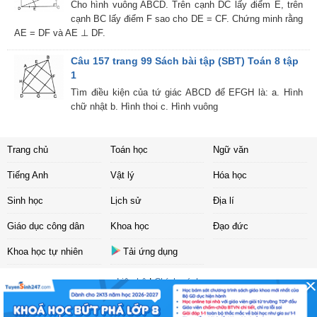
Cho hình vuông ABCD. Trên cạnh DC lấy điểm E, trên
cạnh BC lấy điểm F sao cho DE = CF. Chứng minh rằng
AE = DF và AE ⊥ DF.
Câu 157 trang 99 Sách bài tập (SBT) Toán 8 tập
1
Tìm điều kiện của tứ giác ABCD để EFGH là: a. Hình
chữ nhật b. Hình thoi c. Hình vuông
Trang chủ
Toán học
Ngữ văn
Tiếng Anh
Vật lý
Hóa học
Sinh học
Lịch sử
Địa lí
Giáo dục công dân
Khoa học
Đạo đức
Khoa học tự nhiên
Tải ứng dụng
Liên hệ
|
Chính sách
Copyright ©
2017 Sachbaitap.com