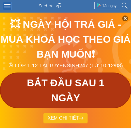
Tải ngay
💥 NGÀY HỘI TRẢ GIÁ -
MUA KHOÁ HỌC THEO GIÁ
BẠN MUỐN❗
🎯 LỚP 1-12 TẠI TUYENSINH247 (TỪ 10-12/08)
BẮT ĐẦU SAU 1
NGÀY
XEM CHI TIẾT