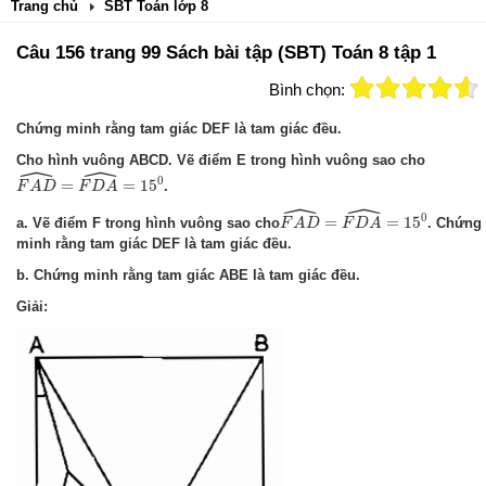
Trang chủ
SBT Toán lớp 8
Câu 156 trang 99 Sách bài tập (SBT) Toán 8 tập 1
Bình chọn:
Chứng minh rằng tam giác DEF là tam giác đều.
Cho hình vuông ABCD. Vẽ điểm E trong hình vuông sao cho
ˆ
ˆ
F
A
D
^
=
F
D
A
^
=
15
0
0
=
=
15
.
F
A
D
F
D
A
ˆ
ˆ
F
A
D
^
=
F
D
A
^
=
15
0
0
=
=
15
a. Vẽ điểm F trong hình vuông sao cho
. Chứng
F
A
D
F
D
A
minh rằng tam giác DEF là tam giác đều.
b. Chứng minh rằng tam giác ABE là tam giác đều.
Giải: