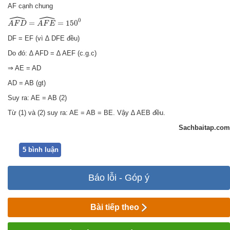
AF cạnh chung
ˆ
ˆ
A
F
D
^
=
A
F
E
^
=
150
0
0
=
=
150
A
F
D
A
F
E
DF = EF (vì ∆ DFE đều)
Do đó: ∆ AFD = ∆ AEF (c.g.c)
⇒ AE = AD
AD = AB (gt)
Suy ra: AE = AB (2)
Từ (1) và (2) suy ra: AE = AB = BE. Vậy ∆ AEB đều.
Sachbaitap.com
5 bình luận
Báo lỗi - Góp ý
Bài tiếp theo