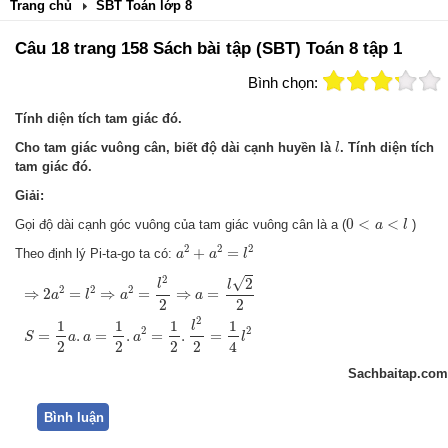
Trang chủ
SBT Toán lớp 8
Câu 18 trang 158 Sách bài tập (SBT) Toán 8 tập 1
Bình chọn:
Tính diện tích tam giác đó.
l
Cho tam giác vuông cân, biết độ dài cạnh huyền là
. Tính diện tích
l
tam giác đó.
Giải:
0
<
a
<
l
0
<
<
Gọi độ dài cạnh góc vuông của tam giác vuông cân là a (
)
a
l
a
2
+
a
2
=
l
2
2
2
2
+
=
Theo định lý Pi-ta-go ta có:
a
a
l
⇒
2
a
2
=
l
2
⇒
a
2
=
l
2
2
⇒
a
=
l
2
2
S
=
1
2
a
.
a
=
1
2
.
a
2
=
1
2
.
l
2
2
=
1
4
l
2
2
√
2
l
l
2
2
2
⇒
2
=
⇒
=
⇒
=
a
l
a
a
2
2
2
1
1
1
1
l
2
2
=
.
=
.
=
.
=
S
a
a
a
l
2
2
2
2
4
Sachbaitap.com
Bình luận