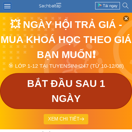
Tải ngay
💥 NGÀY HỘI TRẢ GIÁ -
MUA KHOÁ HỌC THEO GIÁ
BẠN MUỐN❗
🎯 LỚP 1-12 TẠI TUYENSINH247 (TỪ 10-12/08)
BẮT ĐẦU SAU 1
NGÀY
XEM CHI TIẾT