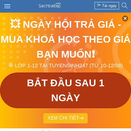
Tải ngay
💥 NGÀY HỘI TRẢ GIÁ -
MUA KHOÁ HỌC THEO GIÁ
BẠN MUỐN❗
🎯 LỚP 1-12 TẠI TUYENSINH247 (TỪ 10-12/08)
BẮT ĐẦU SAU 1
NGÀY
XEM CHI TIẾT