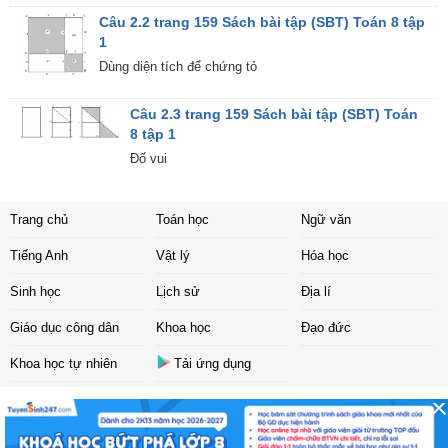
Câu 2.2 trang 159 Sách bài tập (SBT) Toán 8 tập
1
Dùng diện tích để chứng tỏ
Câu 2.3 trang 159 Sách bài tập (SBT) Toán
8 tập 1
Đố vui
Trang chủ
Toán học
Ngữ văn
Tiếng Anh
Vật lý
Hóa học
Sinh học
Lịch sử
Địa lí
Giáo dục công dân
Khoa học
Đạo đức
Khoa học tự nhiên
Tải ứng dụng
Liên hệ
|
Chính sách
Copyright ©
2017 Sachbaitap.com