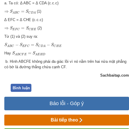
a. Ta có: ∆ ABC = ∆ CDA (c.c.c)
⇒
S
A
B
C
=
S
C
D
A
⇒
=
(1)
S
S
A
B
C
C
D
A
∆ EFC = ∆ CHE (c.c.c)
⇒
S
E
F
C
=
S
C
H
E
⇒
=
(2)
S
S
E
F
C
C
H
E
Từ (1) và (2) suy ra:
S
A
B
C
−
S
E
F
C
=
S
C
D
A
−
S
C
H
E
−
=
−
S
S
S
S
E
F
C
C
H
E
A
B
C
C
D
A
S
A
B
C
F
E
=
S
A
E
H
D
=
Hay
S
S
A
B
C
F
E
A
E
H
D
b. Hình ABCFE không phải đa giác lồi vì nó nằm trên hai nửa mặt phẳng
có bờ là đường thẳng chứa cạnh CF.
Sachbaitap.com
Bình luận
Báo lỗi - Góp ý
Bài tiếp theo