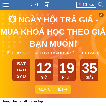
Tải ngay
💥 NGÀY HỘI TRẢ GIÁ -
MUA KHOÁ HỌC THEO GIÁ
BẠN MUỐN❗
🎯 LỚP 1-12 TẠI TUYENSINH247 (TỪ 10-12/08)
12
19
35
BẮT
ĐẦU
SAU
GIỜ
PHÚT
GIÂY
XEM CHI TIẾT
Trang chủ
SBT Toán lớp 8