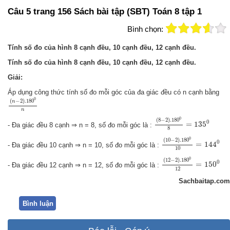
Câu 5 trang 156 Sách bài tập (SBT) Toán 8 tập 1
Bình chọn:
Tính số đo của hình 8 cạnh đều, 10 cạnh đều, 12 cạnh đều.
Tính số đo của hình 8 cạnh đều, 10 cạnh đều, 12 cạnh đều.
Giải:
Áp dụng công thức tính số đo mỗi góc của đa giác đều có n cạnh bằng
(
n
−
2
)
.180
0
n
0
(
−
2
)
.180
n
n
(
8
−
2
)
.180
0
8
=
135
0
0
(
8
−
2
)
.180
0
=
135
- Đa giác đều 8 cạnh ⇒ n = 8, số đo mỗi góc là :
8
(
10
−
2
)
.180
0
10
=
144
0
(
10
−
2
)
.180
0
=
144
- Đa giác đều 10 cạnh ⇒ n = 10, số đo mỗi góc là :
10
(
12
−
2
)
.180
0
12
=
150
0
(
12
−
2
)
.180
0
=
150
- Đa giác đều 12 cạnh ⇒ n = 12, số đo mỗi góc là :
12
Sachbaitap.com
Bình luận