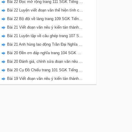
Bài 22 Đọc mở rộng trang 111 SGK Tiếng Việt 5 Kết nối tri thức tập 2
Bài 22 Luyện viết đoạn văn thể hiện tình cảm, cảm xúc về một sự việc trang 111 SGK Tiếng Việt 5 Kết nối tri thức tập 2
Bài 22 Bộ đội về làng trang 109 SGK Tiếng Việt 5 Kết nối tri thức tập 2
Bài 21 Viết đoạn văn nêu ý kiến tán thành một sự việc, hiện tượng (Bài viết số 2) trang 108 SGK Tiếng Việt 5 Kết nối tri thức tập 2
Bài 21 Luyện tập về câu ghép trang 107 SGK Tiếng Việt 5 Kết nối tri thức tập 2
Bài 21 Anh hùng lao động Trần Đại Nghĩa trang 106 SGK Tiếng Việt 5 Kết nối tri thức tập 2
Bài 20 Đền ơn đáp nghĩa trang 104 SGK Tiếng Việt 5 Kết nối tri thức tập 2
Bài 20 Đánh giá, chỉnh sửa đoạn văn nêu ý kiến tán thành một sự vật, hiện tượng trang 103 SGK Tiếng Việt 5 Kết nối tri thức tập 2
Bài 20 Cụ Đồ Chiểu trang 101 SGK Tiếng Việt 5 Kết nối tri thức tập 2
Bài 19 Viết đoạn văn nêu ý kiến tán thành một sự việc, hiện tượng (Bài viết số 1) trang 100 SGK Tiếng Việt 5 Kết nối tri thức tập 2