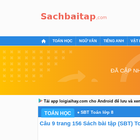
TOÁN HỌC
NGỮ VĂN
TIẾNG ANH
VẬT 
ĐÃ CẬP NH
Tải app loigiaihay.com cho Android để lưu và x
SBT Toán lớp 8
TOÁN HỌC
Câu 9 trang 156 Sách bài tập (SBT) To