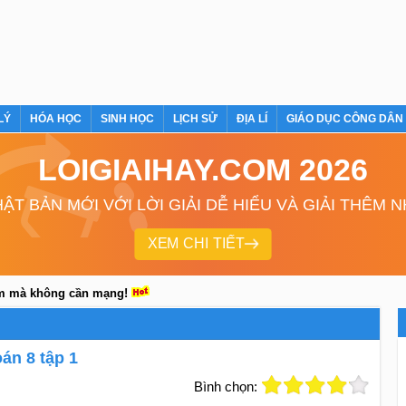
LÝ
HÓA HỌC
SINH HỌC
LỊCH SỬ
ĐỊA LÍ
GIÁO DỤC CÔNG DÂN
LOIGIAIHAY.COM 2026
ẬT BẢN MỚI VỚI LỜI GIẢI DỄ HIỂU VÀ GIẢI THÊM 
XEM CHI TIẾT
em mà không cần mạng!
án 8 tập 1
Bình chọn: