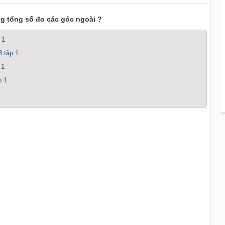
ng tổng số đo các góc ngoài ?
 1
8 tập 1
 1
p 1