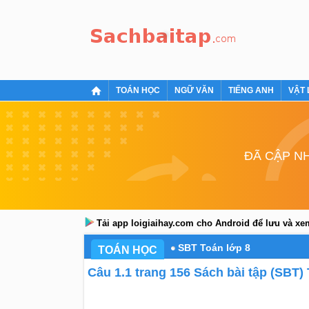
TOÁN HỌC
NGỮ VĂN
TIẾNG ANH
VẬT 
ĐÃ CẬP NH
Tải app loigiaihay.com cho Android để lưu và x
SBT Toán lớp 8
TOÁN HỌC
Câu 1.1 trang 156 Sách bài tập (SBT) 