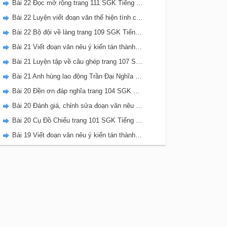
Bài 22 Đọc mở rộng trang 111 SGK Tiếng Việt 5 Kết nối tri thức tập 2
Bài 22 Luyện viết đoạn văn thể hiện tình cảm, cảm xúc về một sự việc trang 111 SGK Tiếng Việt 5 Kết nối tri thức tập 2
Bài 22 Bộ đội về làng trang 109 SGK Tiếng Việt 5 Kết nối tri thức tập 2
Bài 21 Viết đoạn văn nêu ý kiến tán thành một sự việc, hiện tượng (Bài viết số 2) trang 108 SGK Tiếng Việt 5 Kết nối tri thức tập 2
Bài 21 Luyện tập về câu ghép trang 107 SGK Tiếng Việt 5 Kết nối tri thức tập 2
Bài 21 Anh hùng lao động Trần Đại Nghĩa trang 106 SGK Tiếng Việt 5 Kết nối tri thức tập 2
Bài 20 Đền ơn đáp nghĩa trang 104 SGK Tiếng Việt 5 Kết nối tri thức tập 2
Bài 20 Đánh giá, chỉnh sửa đoạn văn nêu ý kiến tán thành một sự vật, hiện tượng trang 103 SGK Tiếng Việt 5 Kết nối tri thức tập 2
Bài 20 Cụ Đồ Chiểu trang 101 SGK Tiếng Việt 5 Kết nối tri thức tập 2
Bài 19 Viết đoạn văn nêu ý kiến tán thành một sự việc, hiện tượng (Bài viết số 1) trang 100 SGK Tiếng Việt 5 Kết nối tri thức tập 2