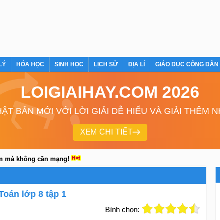
LÝ
HÓA HỌC
SINH HỌC
LỊCH SỬ
ĐỊA LÍ
GIÁO DỤC CÔNG DÂN
LOIGIAIHAY.COM 2026
ẬT BẢN MỚI VỚI LỜI GIẢI DỄ HIỂU VÀ GIẢI THÊM 
XEM CHI TIẾT
em mà không cần mạng!
Toán lớp 8 tập 1
Bình chọn: