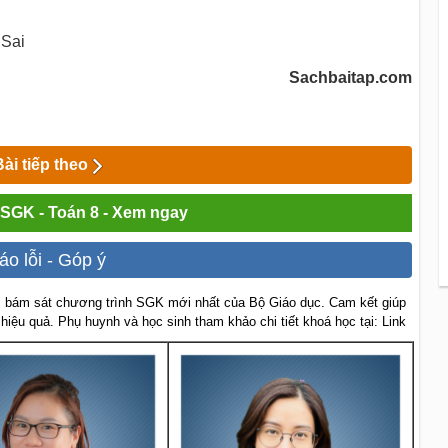
 Sai
Sachbaitap.com
Bài tiếp theo
i SGK - Toán 8 - Xem ngay
áo lỗi - Góp ý
 bám sát chương trình SGK mới nhất của Bộ Giáo dục. Cam kết giúp
 hiệu quả. Phụ huynh và học sinh tham khảo chi tiết khoá học tại: Link