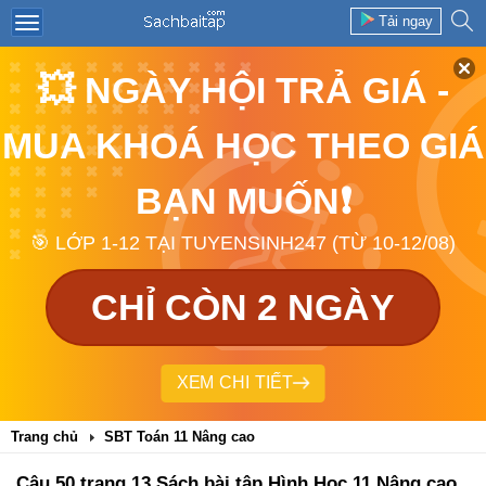
Tải ngay
💥 NGÀY HỘI TRẢ GIÁ -
MUA KHOÁ HỌC THEO GIÁ
BẠN MUỐN❗
🎯 LỚP 1-12 TẠI TUYENSINH247 (TỪ 10-12/08)
CHỈ CÒN 2 NGÀY
XEM CHI TIẾT
Trang chủ
SBT Toán 11 Nâng cao
Câu 50 trang 13 Sách bài tập Hình Học 11 Nâng cao