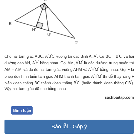
’
’
’
’
’
’
Cho hai tam giác ABC, A
B
C
vuông tại các đỉnh A, A
. Có BC = B
C
và ha
’
’
’
’
đường cao AH, A
H
bằng nhau. Gọi AM, A
M
là các đường trung tuyến th
’
’
’
’
’
AM = A
M
và do đó hai tam giác vuông AHM và A
H
M
bằng nhau. Gọi F là
’
’
’
phép dời hình biến tam giác AHM thành tam giác A
H
M
thì dễ thấy rằng 
’
’
’
’
biến đoạn thẳng BC thành đoạn thẳng B
C
(hoặc thành đoạn thẳng C
B
).
Vậy hai tam giác đã cho bằng nhau.
sachbaitap.com
Bình luận
Báo lỗi - Góp ý