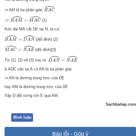
ˆ
B
A
C
^
⇒ AM là tia phân giác
B
A
C
ˆ
ˆ
⇒
B
A
M
^
=
M
A
C
^
⇒
=
(1)
B
A
M
M
A
C
Kéo dài MA cắt DE tai N, ta có:
ˆ
ˆ
B
A
M
^
=
D
A
N
^
=
(đối đỉnh) (2)
B
A
M
D
A
N
ˆ
ˆ
M
A
C
^
=
N
A
E
^
=
(đối đỉnh)(3)
M
A
C
N
A
E
ˆ
ˆ
D
A
N
^
=
N
A
E
^
=
Từ (1), (2) và (3) suy ra:
D
A
N
N
A
E
∆ ADE cân tại A có AN là tia phân giác
⇒ AN là đường trung trực của DE
hay AM là đường trung trực của DE
Vậy D đối xứng với E qua AM.
Sachbaitap.com
Bình luận
Báo lỗi - Góp ý