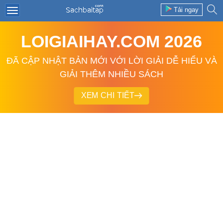
Tải ngay
LOIGIAIHAY.COM 2026
ĐÃ CẬP NHẬT BẢN MỚI VỚI LỜI GIẢI DỄ HIỂU VÀ
GIẢI THÊM NHIỀU SÁCH
XEM CHI TIẾT