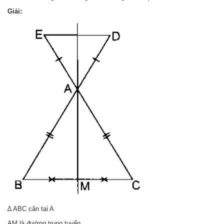
Giải:
∆ ABC cân tại A
AM là đường trung tuyến