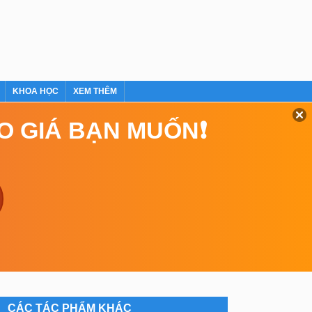
KHOA HỌC
XEM THÊM
EO GIÁ BẠN MUỐN❗
CÁC TÁC PHẨM KHÁC