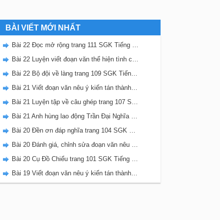
BÀI VIẾT MỚI NHẤT
Bài 22 Đọc mở rộng trang 111 SGK Tiếng Việt 5 Kết nối tri thức tập 2
Bài 22 Luyện viết đoạn văn thể hiện tình cảm, cảm xúc về một sự việc trang 111 SGK Tiếng Việt 5 Kết nối tri thức tập 2
Bài 22 Bộ đội về làng trang 109 SGK Tiếng Việt 5 Kết nối tri thức tập 2
Bài 21 Viết đoạn văn nêu ý kiến tán thành một sự việc, hiện tượng (Bài viết số 2) trang 108 SGK Tiếng Việt 5 Kết nối tri thức tập 2
Bài 21 Luyện tập về câu ghép trang 107 SGK Tiếng Việt 5 Kết nối tri thức tập 2
Bài 21 Anh hùng lao động Trần Đại Nghĩa trang 106 SGK Tiếng Việt 5 Kết nối tri thức tập 2
Bài 20 Đền ơn đáp nghĩa trang 104 SGK Tiếng Việt 5 Kết nối tri thức tập 2
Bài 20 Đánh giá, chỉnh sửa đoạn văn nêu ý kiến tán thành một sự vật, hiện tượng trang 103 SGK Tiếng Việt 5 Kết nối tri thức tập 2
Bài 20 Cụ Đồ Chiểu trang 101 SGK Tiếng Việt 5 Kết nối tri thức tập 2
Bài 19 Viết đoạn văn nêu ý kiến tán thành một sự việc, hiện tượng (Bài viết số 1) trang 100 SGK Tiếng Việt 5 Kết nối tri thức tập 2