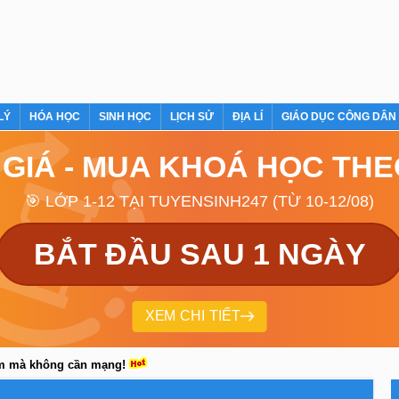
LÝ
HÓA HỌC
SINH HỌC
LỊCH SỬ
ĐỊA LÍ
GIÁO DỤC CÔNG DÂN
 GIÁ - MUA KHOÁ HỌC TH
🎯 LỚP 1-12 TẠI TUYENSINH247 (TỪ 10-12/08)
BẮT ĐẦU SAU 1 NGÀY
XEM CHI TIẾT
em mà không cần mạng!