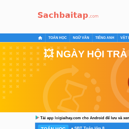
TOÁN HỌC
NGỮ VĂN
TIẾNG ANH
VẬT 
💥 NGÀY HỘI TRẢ
Tải app loigiaihay.com cho Android để lưu và x
SBT Toán lớp 8