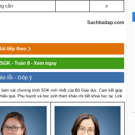
ang cân
x
Sachbaitap.com
Bài tiếp theo
i SGK - Toán 8 - Xem ngay
áo lỗi - Góp ý
 bám sát chương trình SGK mới nhất của Bộ Giáo dục. Cam kết giúp
 hiệu quả. Phụ huynh và học sinh tham khảo chi tiết khoá học tại: Link