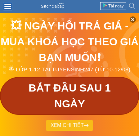
Tải ngay
💥 NGÀY HỘI TRẢ GIÁ -
MUA KHOÁ HỌC THEO GIÁ
BẠN MUỐN❗
🎯 LỚP 1-12 TẠI TUYENSINH247 (TỪ 10-12/08)
BẮT ĐẦU SAU 1
NGÀY
XEM CHI TIẾT