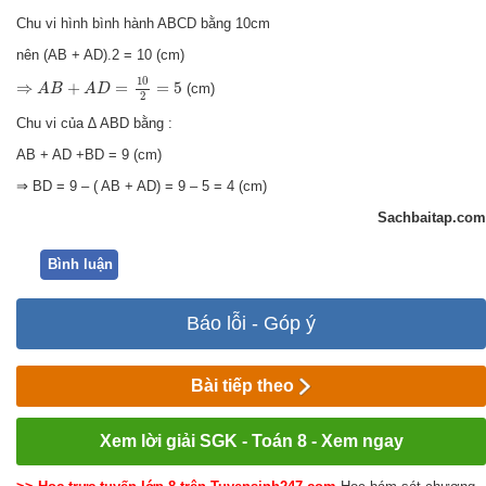
Chu vi hình bình hành ABCD bằng 10cm
nên (AB + AD).2 = 10 (cm)
⇒
A
B
+
A
D
=
10
2
=
5
10
⇒
+
=
=
5
(cm)
A
B
A
D
2
Chu vi của ∆ ABD bằng :
AB + AD +BD = 9 (cm)
⇒ BD = 9 – ( AB + AD) = 9 – 5 = 4 (cm)
Sachbaitap.com
Bình luận
Báo lỗi - Góp ý
Bài tiếp theo
Xem lời giải SGK - Toán 8 - Xem ngay