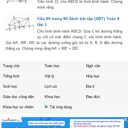
Trên hình 11, cho ABCD là hình bình hành. Chứng
minh rằng:
Câu 85 trang 90 Sách bài tập (SBT) Toán 8
tập 1
Cho hình bình hành ABCD. Qua C kẻ đường thẳng
xy chỉ có một điểm chung C với hình bình hành.
Gọi AA’, BB’, DD’ là các đường vuông góc kẻ từ A, B, D đến đường
thẳng xy. Chứng ming rằng AA’ = BB’ + DD’.
Trang chủ
Toán học
Ngữ văn
Tiếng Anh
Vật lý
Hóa học
Sinh học
Lịch sử
Địa lí
Giáo dục công dân
Khoa học
Đạo đức
Khoa học tự nhiên
Tải ứng dụng
Liên hệ
|
Chính sách
Copyright ©
2017 Sachbaitap.com