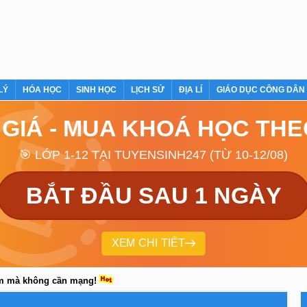
LÝ
HÓA HỌC
SINH HỌC
LỊCH SỬ
ĐỊA LÍ
GIÁO DỤC CÔNG DÂN
 GIÁ - MUA KHOÁ HỌC TH
🎯 LỚP 1-12 TẠI TUYENSINH247 (TỪ 10-12/08)
BẮT ĐẦU SAU 1 NGÀY
XEM CHI TIẾT
em mà không cần mạng!