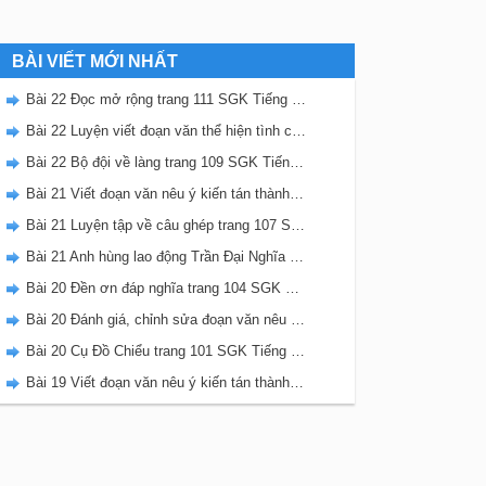
BÀI VIẾT MỚI NHẤT
Bài 22 Đọc mở rộng trang 111 SGK Tiếng Việt 5 Kết nối tri thức tập 2
Bài 22 Luyện viết đoạn văn thể hiện tình cảm, cảm xúc về một sự việc trang 111 SGK Tiếng Việt 5 Kết nối tri thức tập 2
Bài 22 Bộ đội về làng trang 109 SGK Tiếng Việt 5 Kết nối tri thức tập 2
Bài 21 Viết đoạn văn nêu ý kiến tán thành một sự việc, hiện tượng (Bài viết số 2) trang 108 SGK Tiếng Việt 5 Kết nối tri thức tập 2
Bài 21 Luyện tập về câu ghép trang 107 SGK Tiếng Việt 5 Kết nối tri thức tập 2
Bài 21 Anh hùng lao động Trần Đại Nghĩa trang 106 SGK Tiếng Việt 5 Kết nối tri thức tập 2
Bài 20 Đền ơn đáp nghĩa trang 104 SGK Tiếng Việt 5 Kết nối tri thức tập 2
Bài 20 Đánh giá, chỉnh sửa đoạn văn nêu ý kiến tán thành một sự vật, hiện tượng trang 103 SGK Tiếng Việt 5 Kết nối tri thức tập 2
Bài 20 Cụ Đồ Chiểu trang 101 SGK Tiếng Việt 5 Kết nối tri thức tập 2
Bài 19 Viết đoạn văn nêu ý kiến tán thành một sự việc, hiện tượng (Bài viết số 1) trang 100 SGK Tiếng Việt 5 Kết nối tri thức tập 2