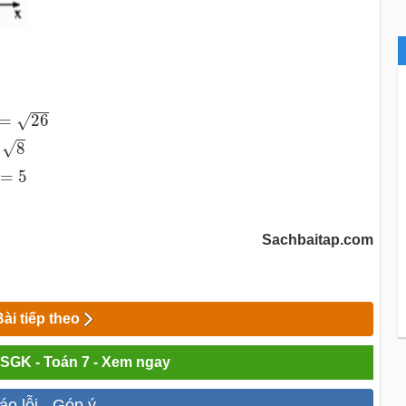
2
2
+
2
2
=
4
+
4
=
8
⇒
C
D
=
8
A
D
2
=
3
2
+
4
2
=
9
+
16
=
25
⇒
A
D
=
5
=
26
√
8
√
=
5
Sachbaitap.com
Bài tiếp theo
i SGK - Toán 7 - Xem ngay
áo lỗi - Góp ý