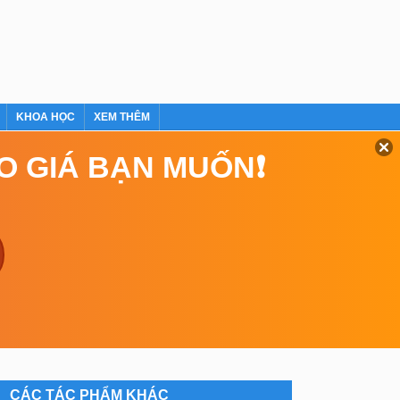
KHOA HỌC
XEM THÊM
EO GIÁ BẠN MUỐN❗
CÁC TÁC PHẨM KHÁC