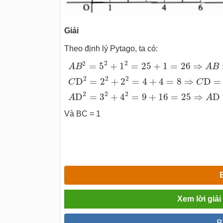
Giải
Theo định lý Pytago, ta có:
A
B
2
=
5
2
+
1
2
=
25
+
1
=
26
⇒
A
B
=
26
C
D
2
=
2
2
2
=
5
+
1
=
25
+
1
=
26
⇒
A
B
A
B
2
2
2
D
=
2
+
2
=
4
+
4
=
8
⇒
D
=
C
C
2
2
2
D
=
3
+
4
=
9
+
16
=
25
⇒
D
A
A
Và BC = 1
Xem lời giả
B