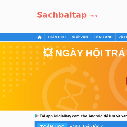
TOÁN HỌC
NGỮ VĂN
TIẾNG ANH
VẬT 
💥 NGÀY HỘI TRẢ
Tải app loigiaihay.com cho Android để lưu và x
SBT Toán lớp 7