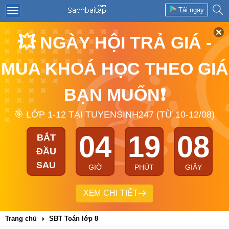
Tải ngay
💥 NGÀY HỘI TRẢ GIÁ -
MUA KHOÁ HỌC THEO GIÁ
BẠN MUỐN❗
🎯 LỚP 1-12 TẠI TUYENSINH247 (TỪ 10-12/08)
04
19
08
BẮT
ĐẦU
SAU
GIỜ
PHÚT
GIÂY
XEM CHI TIẾT
Trang chủ
SBT Toán lớp 8