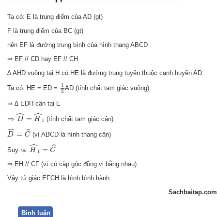
Ta có: E là trung điểm của AD (gt)
F là trung điểm của BC (gt)
nên EF là đường trung bình của hình thang ABCD
⇒ EF // CD hay EF // CH
∆ AHD vuông tại H có HE là đường trung tuyến thuộc cạnh huyền AD.
1
2
1
Ta có: HE = ED =
AD (tính chất tam giác vuông)
2
⇒ ∆ EDH cân tại E
⇒
D
^
=
H
^
1
ˆ
ˆ
⇒
=
(tính chất tam giác cân)
D
H
1
D
^
=
C
^
ˆ
ˆ
=
(vì ABCD là hình thang cân)
D
C
H
^
1
=
C
^
ˆ
ˆ
=
Suy ra:
H
C
1
⇒ EH // CF (vì có cặp góc đồng vị bằng nhau)
Vậy tứ giác EFCH là hình bình hành.
Sachbaitap.com
Bình luận