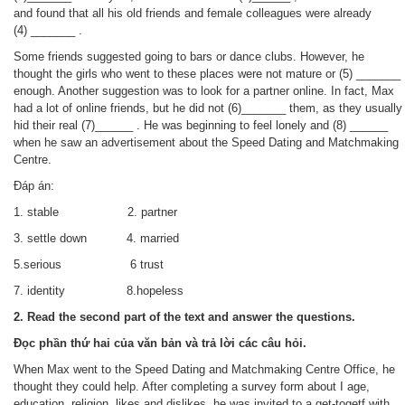
and found that all his old friends and female colleagues were already
(4) _______ .
Some friends suggested going to bars or dance clubs. However, he
thought the girls who went to these places were not mature or (5) _______
enough. Another suggestion was to look for a partner online. In fact, Max
had a lot of online friends, but he did not (6)_______ them, as they usually
hid their real (7)______ . He was beginning to feel lonely and (8) ______
when he saw an advertisement about the Speed Dating and Matchmaking
Centre.
Đáp án:
1. stable 2. partner
3. settle down 4. married
5.serious 6 trust
7. identity 8.hopeless
2. Read the second part of the text and answer the questions.
Đọc phần thứ hai của văn bản và trả lời các câu hỏi.
When Max went to the Speed Dating and Matchmaking Centre Office, he
thought they could help. After completing a survey form about I age,
education, religion, likes and dislikes, he was invited to a get-togetf with