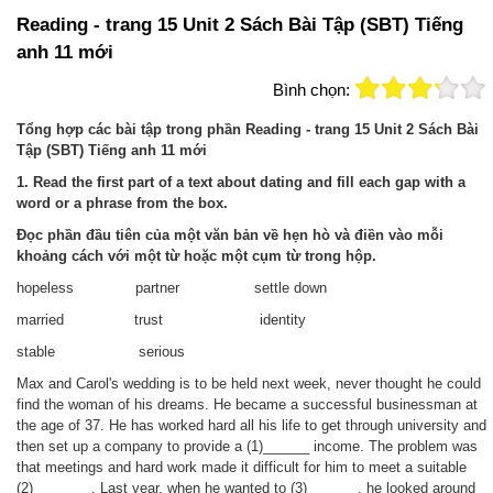
Reading - trang 15 Unit 2 Sách Bài Tập (SBT) Tiếng
anh 11 mới
Bình chọn:
Tổng hợp các bài tập trong phần Reading - trang 15 Unit 2 Sách Bài
Tập (SBT) Tiếng anh 11 mới
1. Read the first part of a text about dating and fill each gap with a
word or a phrase from the box.
Đọc phần đầu tiên của một văn bản về hẹn hò và điền vào mỗi
khoảng cách với một từ hoặc một cụm từ trong hộp.
hopeless partner settle down
married trust identity
stable serious
Max and Carol's wedding is to be held next week, never thought he could
find the woman of his dreams. He became a successful businessman at
the age of 37. He has worked hard all his life to get through university and
then set up a company to provide a (1)______ income. The problem was
that meetings and hard work made it difficult for him to meet a suitable
(2)_______ . Last year, when he wanted to (3)______ , he looked around