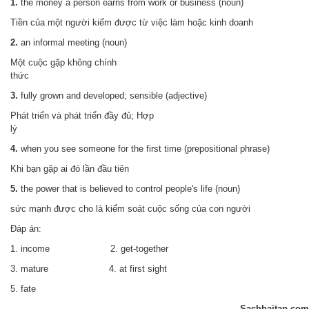
1.
the money a person earns from work or business (noun)
Tiền của một người kiếm được từ việc làm hoặc kinh doanh
2.
an informal meeting (noun)
Một cuộc gặp không chính
thức
3.
fully grown and developed; sensible (adjective)
Phát triển và phát triển đầy đủ;
Hợp
lý
4.
when you see someone for the first time (prepositional phrase)
Khi bạn gặp ai đó lần đầu tiên
5.
the power that is believed to control people's life (noun)
sức mạnh được cho là kiểm soát cuộc sống của con người
Đáp án:
1. income 2. get-together
3. mature 4. at first sight
5. fate
Sachbaitap.com