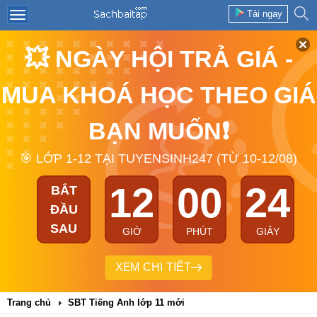
Tải ngay
💥 NGÀY HỘI TRẢ GIÁ -
MUA KHOÁ HỌC THEO GIÁ
BẠN MUỐN❗
🎯 LỚP 1-12 TẠI TUYENSINH247 (TỪ 10-12/08)
12
00
24
BẮT
ĐẦU
SAU
GIỜ
PHÚT
GIÂY
XEM CHI TIẾT
Trang chủ
SBT Tiếng Anh lớp 11 mới