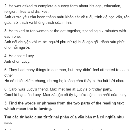
2. He was asked to complete a survey form about his age, education,
religion, likes and dislikes.
Anh được yêu cầu hoàn thành mẫu khảo sát về tuổi, trình độ học vấn, tôn
giáo, sở thích và không thích của mình.
3. He talked to ten women at the get-together, spending six minutes with
each one.
Anh nói chuyện với mười người phụ nữ tại buổi gặp gỡ, dành sáu phút
cho mỗi người.
4. He chose Lucy.
Anh chọn Lucy.
5. They had many things in common, but they didn't feel attracted to each
other.
Họ có nhiều điểm chung, nhưng họ không cảm thấy bị thu hút bởi nhau.
6. Carol was Lucy's friend. Max met her at Lucy's birthday party.
Carol là bạn của Lucy.
Max đã gặp cô ấy tại bữa tiệc sinh nhật của Lucy.
3. Find the words or phrases from the two parts of the reading text
which mean the following.
Tìm các từ hoặc cụm từ từ hai phần của văn bản mà có nghĩa như
sau.