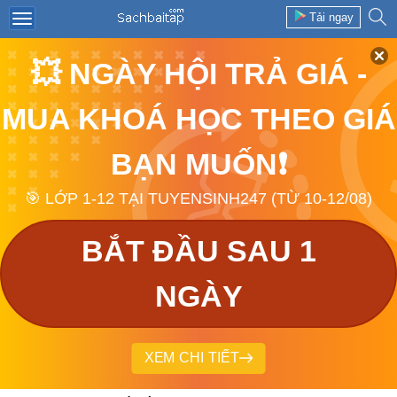
Tải ngay
💥 NGÀY HỘI TRẢ GIÁ -
MUA KHOÁ HỌC THEO GIÁ
BẠN MUỐN❗
🎯 LỚP 1-12 TẠI TUYENSINH247 (TỪ 10-12/08)
BẮT ĐẦU SAU 1
NGÀY
XEM CHI TIẾT