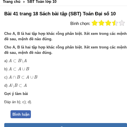
Trang chủ
SBT Toán lớp 10
Bài 41 trang 18 Sách bài tập (SBT) Toán Đại số 10
Bình chọn:
Cho A, B là hai tập hợp khác rỗng phân biệt. Xét xem trong các mệnh
đề sau, mệnh đề nào đúng.
Cho A, B là hai tập hợp khác rỗng phân biệt. Xét xem trong các mệnh
đề sau, mệnh đề nào đúng.
A
⊂
B
∖
A
⊂
∖
a)
A
B
A
A
⊂
A
∪
B
⊂
∪
b)
A
A
B
A
∩
B
⊂
A
∪
B
∩
⊂
∪
c)
A
B
A
B
A
∖
B
⊂
A
∖
⊂
d)
A
B
A
Gợi ý làm bài
Đáp án b); c); d).
Bình luận