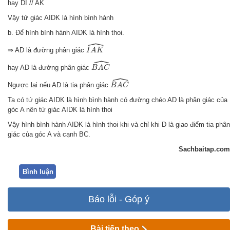
hay DI // AK
Vậy tứ giác AIDK là hình bình hành
b. Để hình bình hành AIDK là hình thoi.
ˆ
I
A
K
^
⇒ AD là đường phân giác
I
A
K
ˆ
B
A
C
^
hay AD là đường phân giác
B
A
C
ˆ
B
A
C
^
Ngược lại nếu AD là tia phân giác
B
A
C
Ta có tứ giác AIDK là hình bình hành có đường chéo AD là phân giác của
góc A nên tứ giác AIDK là hình thoi
Vậy hình bình hành AIDK là hình thoi khi và chỉ khi D là giao điểm tia phân
giác của góc A và cạnh BC.
Sachbaitap.com
Bình luận
Báo lỗi - Góp ý
Bài tiếp theo