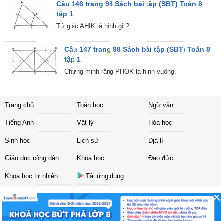
Câu 146 trang 98 Sách bài tập (SBT) Toán 8
tập 1
Tứ giác AHIK là hình gì ?
Câu 147 trang 98 Sách bài tập (SBT) Toán 8
tập 1
Chứng minh rằng PHQK là hình vuông.
Trang chủ
Toán học
Ngữ văn
Tiếng Anh
Vật lý
Hóa học
Sinh học
Lịch sử
Địa lí
Giáo dục công dân
Khoa học
Đạo đức
Khoa học tự nhiên
Tải ứng dụng
Liên hệ
|
Chính sách
Copyright ©
2017 Sachbaitap.com