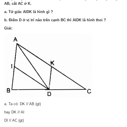
AB, cắt AC ở K.
a. Tứ giác AIDK là hình gì ?
b. Điểm D ở vị trí nào trên cạnh BC thì AIDK là hình thoi ?
Giải:
a. Ta có: DK // AB (gt)
hay DK // AI
DI // AC (gt)