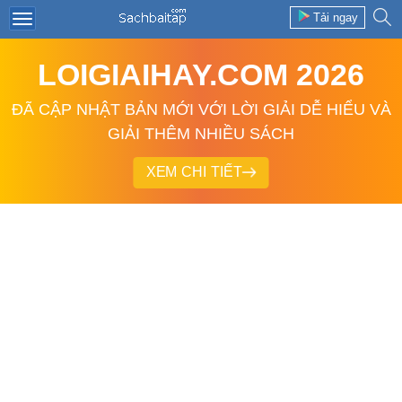
Tải ngay
LOIGIAIHAY.COM 2026
ĐÃ CẬP NHẬT BẢN MỚI VỚI LỜI GIẢI DỄ HIỂU VÀ
GIẢI THÊM NHIỀU SÁCH
XEM CHI TIẾT